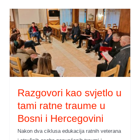
i
Razgovori kao svjetlo u
tami ratne traume u
Bosni i Hercegovini
Nakon dva ciklusa edukacija ratnih veterana