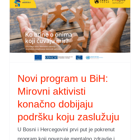
Novi program u BiH:
Mirovni aktivisti
konačno dobijaju
podršku koju zaslužuju
U Bosni i Hercegovini prvi put je pokrenut
program koji povezuje mentalno zdravlje i