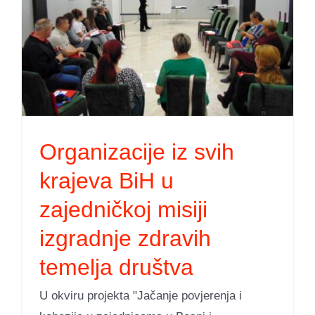
Organizacije iz svih
krajeva BiH u
zajedničkoj misiji
izgradnje zdravih
temelja društva
U okviru projekta "Jačanje povjerenja i