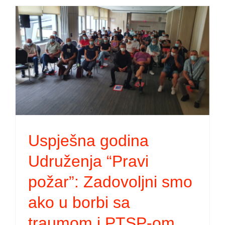
-
Uspješna godina
Udruženja “Pravi
požar”: Zadovoljni smo
ako u borbi sa
traumom i PTSP-om