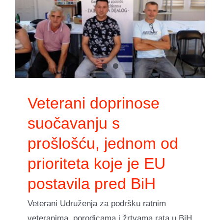
Veterani doprinose
suočavanju s
prošlošću, jednom od
prioriteta koje je EU
postavila pred BiH
Veterani Udruženja za podršku ratnim
veteranima, porodicama i žrtvama rata u BiH