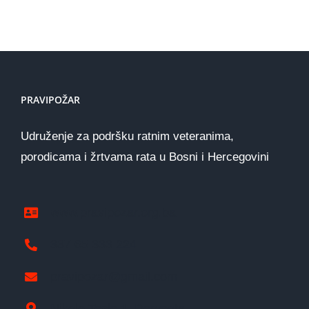
PRAVIPOŽAR
Udruženje za podršku ratnim veteranima,
porodicama i žrtvama rata u Bosni i Hercegovini
www.pravipozar.org.ba
387 65 333 224
pravipozar@gmail.com
Nikole Tesle 1, Derventa