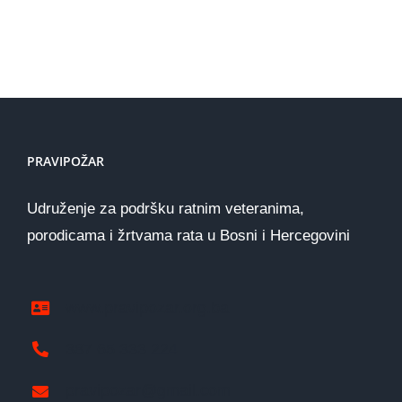
PRAVIPOŽAR
Udruženje za podršku ratnim veteranima,
porodicama i žrtvama rata u Bosni i Hercegovini
www.pravipozar.org.ba
387 65 333 224
pravipozar@gmail.com