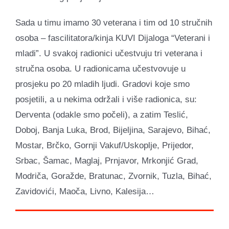
Sada u timu imamo 30 veterana i tim od 10 stručnih
osoba – fascilitatora/kinja KUVI Dijaloga “Veterani i
mladi”. U svakoj radionici učestvuju tri veterana i
stručna osoba. U radionicama učestvovuje u
prosjeku po 20 mladih ljudi. Gradovi koje smo
posjetili, a u nekima održali i više radionica, su:
Derventa (odakle smo počeli), a zatim Teslić,
Doboj, Banja Luka, Brod, Bijeljina, Sarajevo, Bihać,
Mostar, Brčko, Gornji Vakuf/Uskoplje, Prijedor,
Srbac, Šamac, Maglaj, Prnjavor, Mrkonjić Grad,
Modriča, Goražde, Bratunac, Zvornik, Tuzla, Bihać,
Zavidovići, Maoča, Livno, Kalesija…