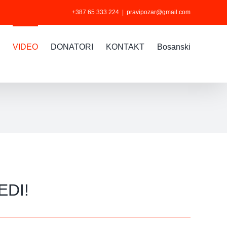
+387 65 333 224
|
pravipozar@gmail.com
VIDEO
DONATORI
KONTAKT
Bosanski
EDI!