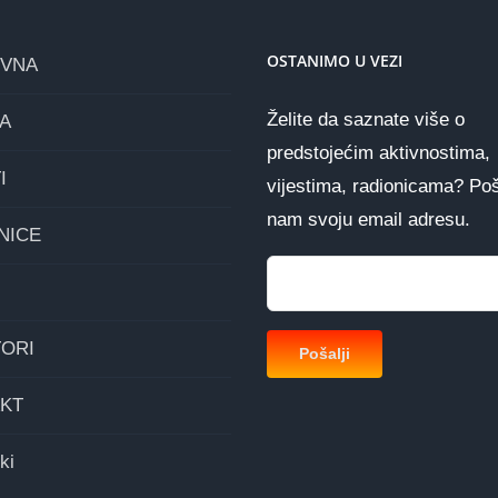
OSTANIMO U VEZI
OVNA
Želite da saznate više o
A
predstojećim aktivnostima,
I
vijestima, radionicama? Poš
nam svoju email adresu.
NICE
ORI
KT
ki