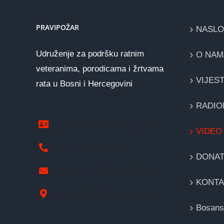
PRAVIPOŽAR
NASL
Udruženje za podršku ratnim
O NAM
veteranima, porodicama i žrtvama
VIJEST
rata u Bosni i Hercegovini
RADIO
www.pravipozar.org.ba
VIDEO
387 65 333 224
DONAT
pravipozar@gmail.com
KONTA
Nikole Tesle 1, Derventa
Bosans