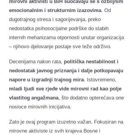
mirovni aktivisti u BiH suočavaju se s ozbiljnim
emocionalnim i strukturnim izazovima
. Od
dugotrajnog stresa i sagorijevanja, preko
nedostatka psihosocijalne podrške do slabih
internih mehanizama otpornosti unutar organizacija
– njihovo djelovanje postaje sve teže održivo.
Decenijama nakon rata,
politička nestabilnost i
nedostatak javnog priznanja i dalje potkopavaju
napore u izgradnji trajnog mira
. Istovremeno,
mladi ljudi sve rjeđe vide mirovni rad kao polje
vlastitog angažmana
, što dodatno opterećava one
nosioce mirovnih inicijativa.
Zato je ovaj program izuzetno važan. Fokusiran na
mirovne aktiviste iz svih krajeva Bosne i