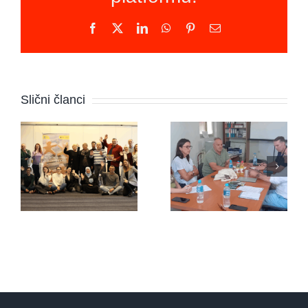
Facebook
X
LinkedIn
WhatsApp
Pinterest
Email
Mapiranje
Udruženje
Slični članci
mirovnih
“Pravipožar”
organizaci
sa
Popunite
predstavnicima
upitnik i
organizacije
pridružite
iz
se
Holandije
inicijativi