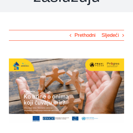
Prethodni
Sljedeći
View
Larger
Image