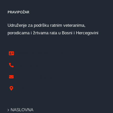
PRAVIPOŽAR
Udruženje za podršku ratnim veteranima,
porodicama i žrtvama rata u Bosni i Hercegovini
www.pravipozar.org.ba
387 65 333 224
pravipozar@gmail.com
Nikole Tesle 1, Derventa
NASLOVNA