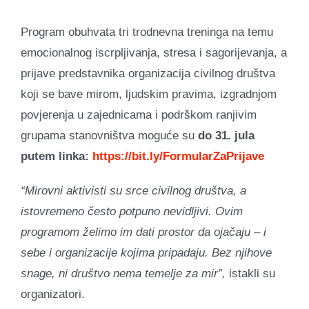
Program obuhvata tri trodnevna treninga na temu
emocionalnog iscrpljivanja, stresa i sagorijevanja, a
prijave predstavnika organizacija civilnog društva
koji se bave mirom, ljudskim pravima, izgradnjom
povjerenja u zajednicama i podrškom ranjivim
grupama stanovništva moguće su
do
31
. jula
putem linka:
https://bit.ly/FormularZaPrijave
“Mirovni aktivisti su srce civilnog društva, a
istovremeno često potpuno nevidljivi. Ovim
programom želimo im dati prostor da ojačaju – i
sebe i organizacije kojima pripadaju. Bez njihove
snage, ni društvo nema temelje za mir”,
istakli su
organizatori.