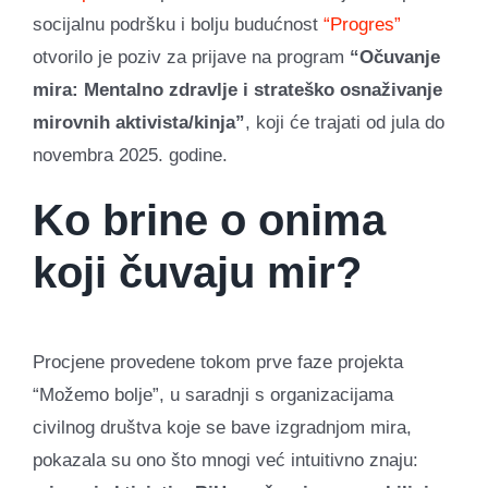
socijalnu podršku i bolju budućnost
“Progres”
otvorilo je poziv za prijave na program
“Očuvanje
mira: Mentalno zdravlje i strateško osnaživanje
mirovnih aktivista/kinja”
, koji će trajati od jula do
novembra 2025. godine.
Ko brine o onima
koji čuvaju mir?
Procjene provedene tokom prve faze projekta
“Možemo bolje”, u saradnji s organizacijama
civilnog društva koje se bave izgradnjom mira,
pokazala su ono što mnogi već intuitivno znaju: