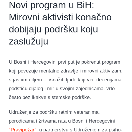
Novi program u BiH:
Mirovni aktivisti konačno
dobijaju podršku koju
zaslužuju
U Bosni i Hercegovini prvi put je pokrenut program
koji povezuje mentalno zdravlje i mirovni aktivizam,
s jasnim ciljem – osnažiti ljude koji već decenijama
podstiču dijalog i mir u svojim zajednicama, vrlo
često bez ikakve sistemske podrške.
Udruženje za podršku ratnim veteranima,
porodicama i žrtvama rata u Bosni i Hercegovini
“Pravipožar”
, u partnerstvu s Udruženjem za psiho-