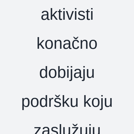
aktivisti
konačno
dobijaju
podršku koju
zaslužuju