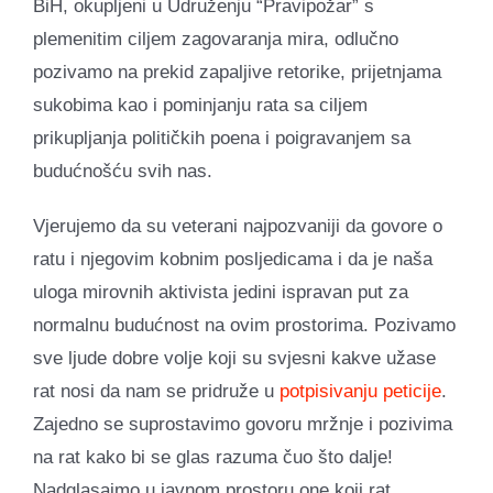
BiH, okupljeni u Udruženju “Pravipožar” s
plemenitim ciljem zagovaranja mira, odlučno
pozivamo na prekid zapaljive retorike, prijetnjama
sukobima kao i pominjanju rata sa ciljem
prikupljanja političkih poena i poigravanjem sa
budućnošću svih nas.
Vjerujemo da su veterani najpozvaniji da govore o
ratu i njegovim kobnim posljedicama i da je naša
uloga mirovnih aktivista jedini ispravan put za
normalnu budućnost na ovim prostorima. Pozivamo
sve ljude dobre volje koji su svjesni kakve užase
rat nosi da nam se pridruže u
potpisivanju peticije
.
Zajedno se suprostavimo govoru mržnje i pozivima
na rat kako bi se glas razuma čuo što dalje!
Nadglasajmo u javnom prostoru one koji rat