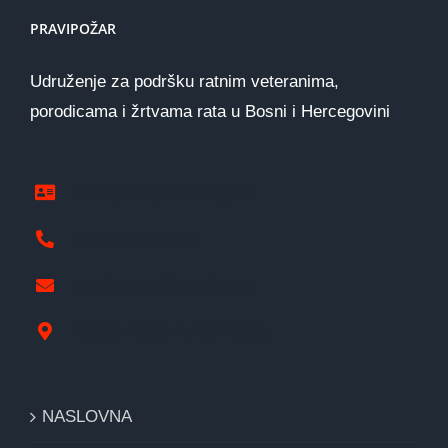
PRAVIPOŽAR
Udruženje za podršku ratnim veteranima,
porodicama i žrtvama rata u Bosni i Hercegovini
www.pravipozar.org.ba
387 65 333 224
pravipozar@gmail.com
Nikole Tesle 1, Derventa
NASLOVNA