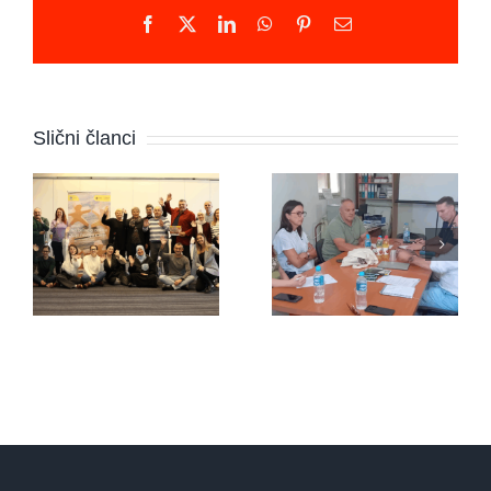
Facebook
X
LinkedIn
WhatsApp
Pinterest
Email
Novi
program u
Udruženje
Slični članci
BiH:
“Pravipožar”
Mirovni
sa
aktivisti
predstavnicima
konačno
organizacije
dobijaju
iz
podršku
Holandije
koju
zaslužuju