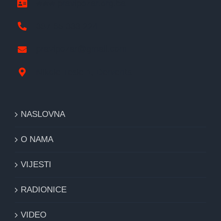
www.pravipozar.org.ba
387 65 333 224
pravipozar@gmail.com
Nikole Tesle 1, Derventa
NASLOVNA
O NAMA
VIJESTI
RADIONICE
VIDEO