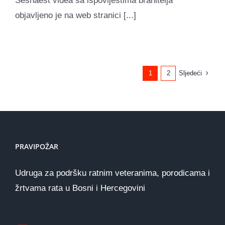
Šesnaest videa sa ispovijestima branitelja
objavljeno je na web stranici [...]
Sljedeći
1
2
PRAVIPOŽAR
Udruga za podršku ratnim veteranima, porodicama i
žrtvama rata u Bosni i Hercegovini