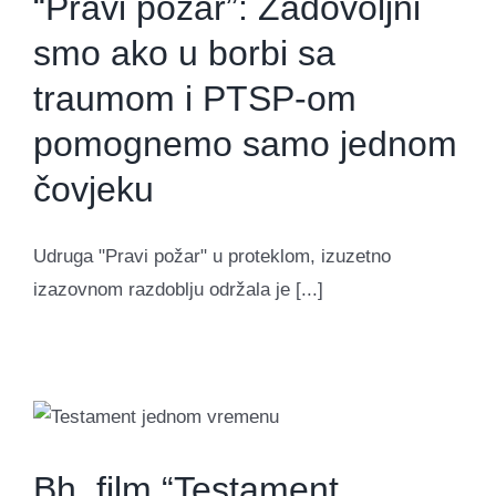
“Pravi požar”: Zadovoljni
smo ako u borbi sa
traumom i PTSP-om
pomognemo samo jednom
čovjeku
Udruga "Pravi požar" u proteklom, izuzetno
izazovnom razdoblju održala je [...]
Bh. film “Testament