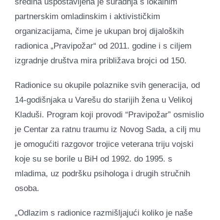
sredina uspostavljena je suradnja s lokalnim
partnerskim omladinskim i aktivističkim
organizacijama, čime je ukupan broj dijaloških
radionica „Pravipožar“ od 2011. godine i s ciljem
izgradnje društva mira približava brojci od 150.
Radionice su okupile polaznike svih generacija, od
14-godišnjaka u Varešu do starijih žena u Velikoj
Kladuši. Program koji provodi “Pravipožar” osmislio
je Centar za ratnu traumu iz Novog Sada, a cilj mu
je omogućiti razgovor trojice veterana triju vojski
koje su se borile u BiH od 1992. do 1995. s
mladima, uz podršku psihologa i drugih stručnih
osoba.
„Odlazim s radionice razmišljajući koliko je naše