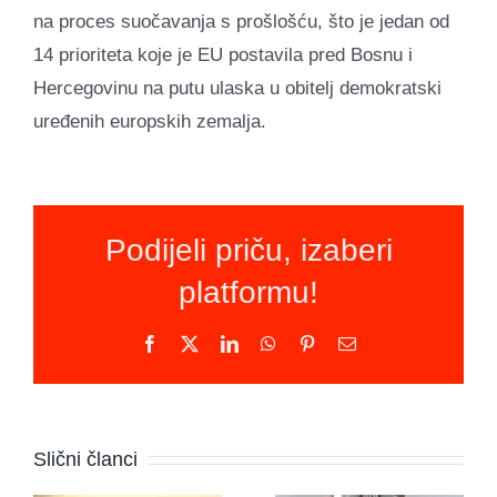
na proces suočavanja s prošlošću, što je jedan od
14 prioriteta koje je EU postavila pred Bosnu i
Hercegovinu na putu ulaska u obitelj demokratski
uređenih europskih zemalja.
Podijeli priču, izaberi
platformu!
Facebook
X
LinkedIn
WhatsApp
Pinterest
Email
Novi
program u
Udruga
Slični članci
BiH: