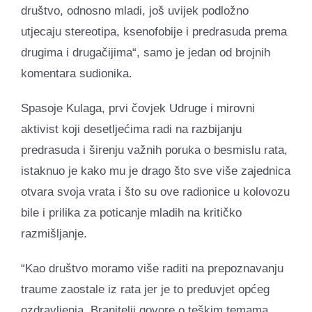
društvo, odnosno mladi, još uvijek podložno
utjecaju stereotipa, ksenofobije i predrasuda prema
drugima i drugačijima“, samo je jedan od brojnih
komentara sudionika.
Spasoje Kulaga, prvi čovjek Udruge i mirovni
aktivist koji desetljećima radi na razbijanju
predrasuda i širenju važnih poruka o besmislu rata,
istaknuo je kako mu je drago što sve više zajednica
otvara svoja vrata i što su ove radionice u kolovozu
bile i prilika za poticanje mladih na kritičko
razmišljanje.
“Kao društvo moramo više raditi na prepoznavanju
traume zaostale iz rata jer je to preduvjet općeg
ozdravljenja. Branitelji govore o teškim temama,