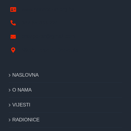
www.pravipozar.org.ba
387 65 333 224
pravipozar@gmail.com
Nikole Tesle 1, Derventa
NASLOVNA
O NAMA
VIJESTI
RADIONICE