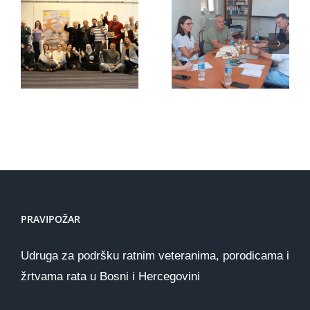
“Pravipožar”
Mirovni
s
aktivisti
predstavnicima
napokon
organizacije
dobivaju
iz
podršku
Nizozemske
koju
zaslužuju
PRAVIPOŽAR
Udruga za podršku ratnim veteranima, porodicama i
žrtvama rata u Bosni i Hercegovini