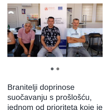
View
Larger
Image
Branitelji doprinose
suočavanju s prošlošću,
jednom od prioriteta koje je