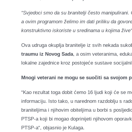
“Svjedoci smo da su branitelji često manipulirani. O
a ovim programom želimo im dati priliku da govor
konstruktivno iskoriste u sredinama u kojima žive“
Ova udruga okuplja branitelje iz svih nekada sukob
traumu iz Novog Sada
, a osim veteranima, eduka
lokalne zajednice kroz postojeće sustave socijalnih
Mnogi veterani ne mogu se suočiti sa svojom 
“Kao rezultat toga dobit ćemo 16 ljudi koji će se među
informaciju. Isto tako, u narednom razdoblju s ra
braniteljima i njihovim obiteljima u borbi s poslje
PTSP-a koji bi mogao doprinijeti njihovom oporav
PTSP-a“, objasnio je Kulaga.