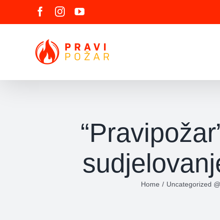
Skip
Facebook
Instagram
YouTube
to
content
“Pravipožar”
sudjelovanj
Home
Uncategorized @