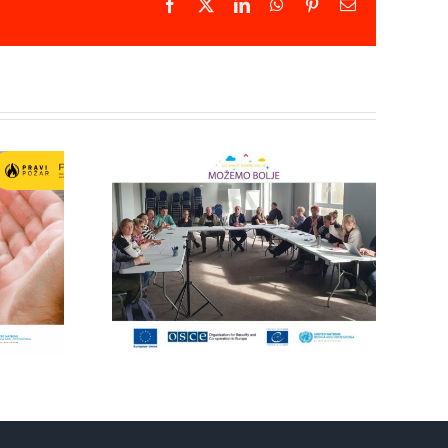
Facebook
X
LinkedIn
WhatsApp
Pinterest
Email
anje
nih
Mirovni aktivisti
cija:
pronašli novu
pitnik i
snagu u sebi
te se
tivi