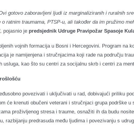
vi gotovo zaboravljeni ljudi iz marginaliziranih i ruralnih sre
e o ratnim traumama, PTSP-u, ali također da im pružimo meh
,
pojasnio je
predsjednik Udruge Pravipožar Spasoje Kul
ljenih vojnih formacija u Bosni i Hercegovini. Program na k
cija je namijenjena i stručnjacima koji rade na području trau
 usluga, kao što su centri za socijalnu skrb i centri za ment
prošlošću
sobno povezivati ​​i uključivati ​​u rad, dobivajući priliku podi
dom će krenuti obučeni veterani i stručnjaci grupa podrške u
dicama proživljenog stresa i traume, osnažiti ih da budu nosit
ku, razbijanju predrasuda među ljudima i povezivanju s udr