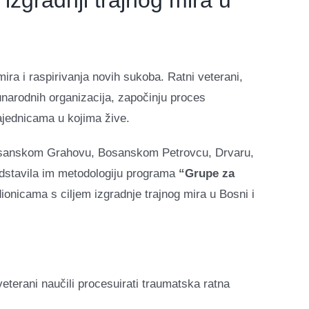
izgradnji trajnog mira u
ira i raspirivanja novih sukoba. Ratni veterani,
narodnih organizacija, započinju proces
zajednicama u kojima žive.
u Bosanskom Grahovu, Bosanskom Petrovcu, Drvaru,
edstavila im metodologiju programa
“Grupe za
ionicama s ciljem izgradnje trajnog mira u Bosni i
eterani naučili procesuirati traumatska ratna