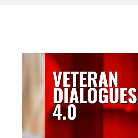
View
Larger
Image