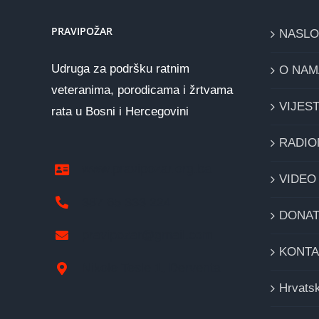
PRAVIPOŽAR
NASL
Udruga za podršku ratnim
O NAM
veteranima, porodicama i žrtvama
VIJEST
rata u Bosni i Hercegovini
RADIO
www.pravipozar.org.ba
VIDEO
387 65 333 224
DONAT
pravipozar@gmail.com
KONTA
Nikole Tesle 1, Derventa
Hrvatsk