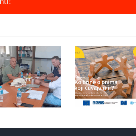
rmu!
Mapir
Novi program u
mirov
BiH: Mirovni
organiza
aktivisti napokon
Ispunite u
dobivaju podršku
pridruži
koju zaslužuju
inicija