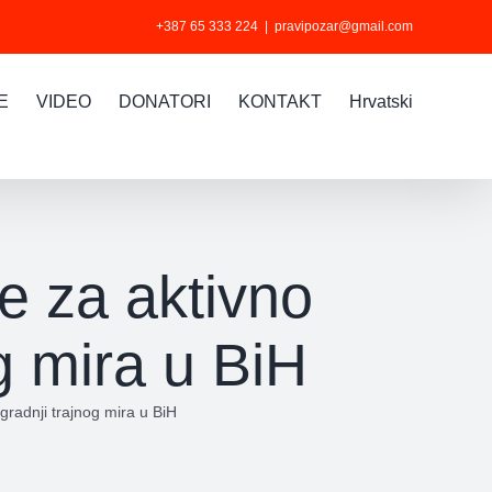
+387 65 333 224
|
pravipozar@gmail.com
E
VIDEO
DONATORI
KONTAKT
Hrvatski
je za aktivno
g mira u BiH
gradnji trajnog mira u BiH