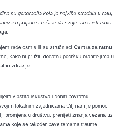
dina su generacija koja je najviše stradala u ratu,
anizam potpore i načine da svoje ratno iskustvo
aga.
ojem rade osmislili su stručnjaci
Centra za ratnu
me, kako bi pružili dodatnu podršku braniteljima u
alno zdravlje.
jeliti vlastita iskustva i dobiti povratnu
 svojim lokalnim zajednicama Cilj nam je pomoći
elji promjena u društvu, prenijeti znanja vezana uz
ugama koje se također bave temama traume i