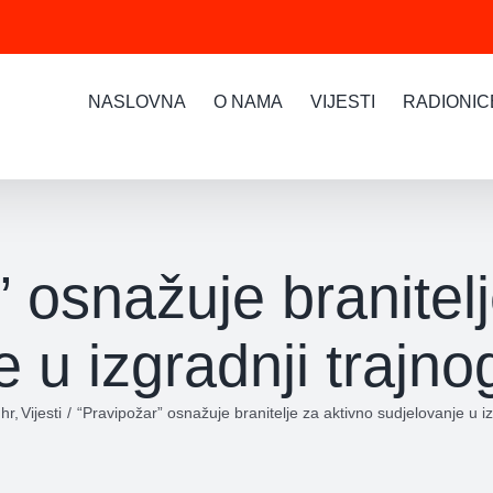
NASLOVNA
O NAMA
VIJESTI
RADIONIC
 osnažuje branitel
e u izgradnji trajno
hr
Vijesti
“Pravipožar” osnažuje branitelje za aktivno sudjelovanje u iz