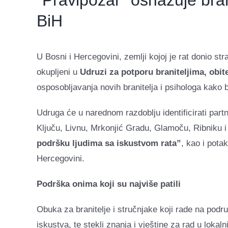
“Pravipožar” osnažuje bran
BiH
U Bosni i Hercegovini, zemlji kojoj je rat donio s
okupljeni u
Udruzi za potporu braniteljima, obit
osposobljavanja novih branitelja i psihologa kako b
Udruga će u narednom razdoblju identificirati pa
Ključu, Livnu, Mrkonjić Gradu, Glamoču, Ribniku 
podršku ljudima sa iskustvom rata”
, kao i pota
Hercegovini.
Podrška onima koji su najviše patili
Obuka za branitelje i stručnjake koji rade na pod
iskustva, te stekli znanja i vještine za rad u loka