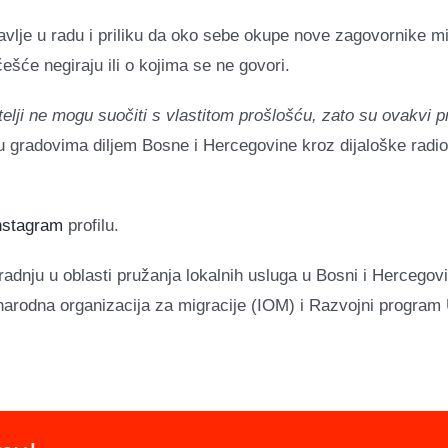
avlje u radu i priliku da oko sebe okupe nove zagovornike mir
ešće negiraju ili o kojima se ne govori.
lji ne mogu suočiti s vlastitom prošlošću, zato su ovakvi pr
 u gradovima diljem Bosne i Hercegovine kroz dijaloške radi
nstagram
profilu.
adnju u oblasti pružanja lokalnih usluga u Bosni i Hercegovi
arodna organizacija za migracije (IOM) i Razvojni program 