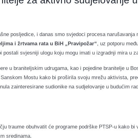
itelje za aktivno sudjelovanje u 
trašne posljedice, i danas smo svjedoci procesa narušavanja m
eljima i žrtvama rata u BiH „Pravipožar“
, uz potporu među
i postali svjesniji ulogu koju mogu imati u izgradnji mira u 
rtnere u braniteljskim udrugama, kao i pojedine branitelje 
i Sanskom Mostu kako bi proširila svoju mrežu aktivista, pr
knula zainteresirane sudionike na sudjelovanje u budućim rad
ručju traume obuhvatit će programe podrške PTSP-u kako bi v
lnim sredinama.