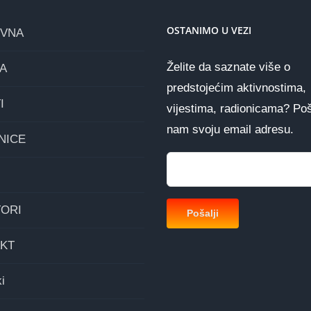
OSTANIMO U VEZI
OVNA
Želite da saznate više o
A
predstojećim aktivnostima,
I
vijestima, radionicama? Poš
nam svoju email adresu.
NICE
ORI
KT
i