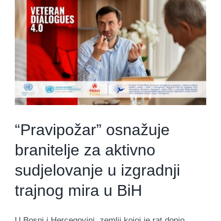
“Pravipožar” osnažuje
branitelje za aktivno
sudjelovanje u izgradnji
trajnog mira u BiH
U Bosni i Hercegovini, zemlji kojoj je rat donio