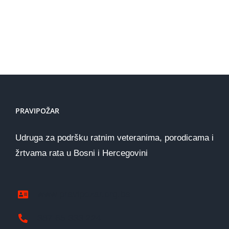
PRAVIPOŽAR
Udruga za podršku ratnim veteranima, porodicama i
žrtvama rata u Bosni i Hercegovini
www.pravipozar.org.ba
387 65 333 224