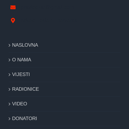
pravipozar@gmail.com
Nikole Tesle 1, Derventa
NASLOVNA
O NAMA
VIJESTI
RADIONICE
VIDEO
DONATORI