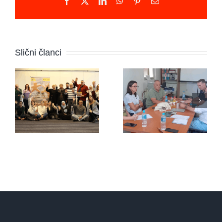
Facebook
X
LinkedIn
WhatsApp
Pinterest
Email
Novi
program u
Udruga
Slični članci
BiH:
“Pravipožar”
Mirovni
s
aktivisti
predstavnicima
napokon
organizacije
dobivaju
iz
podršku
Nizozemske
koju
zaslužuju