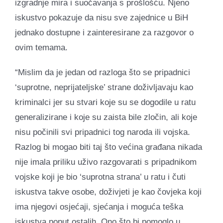
izgradnje mira i suočavanja s prošlošću. Njeno
iskustvo pokazuje da nisu sve zajednice u BiH
jednako dostupne i zainteresirane za razgovor o
ovim temama.
“Mislim da je jedan od razloga što se pripadnici
‘suprotne, neprijateljske’ strane doživljavaju kao
kriminalci jer su stvari koje su se dogodile u ratu
generalizirane i koje su zaista bile zločin, ali koje
nisu počinili svi pripadnici tog naroda ili vojska.
Razlog bi mogao biti taj što većina građana nikada
nije imala priliku uživo razgovarati s pripadnikom
vojske koji je bio ‘suprotna strana’ u ratu i čuti
iskustva takve osobe, doživjeti je kao čovjeka koji
ima njegovi osjećaji, sjećanja i moguća teška
iskustva poput ostalih. Ono što bi pomoglo u