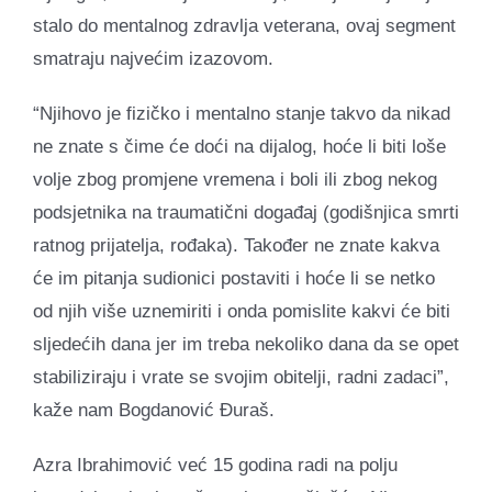
stalo do mentalnog zdravlja veterana, ovaj segment
smatraju najvećim izazovom.
“Njihovo je fizičko i mentalno stanje takvo da nikad
ne znate s čime će doći na dijalog, hoće li biti loše
volje zbog promjene vremena i boli ili zbog nekog
podsjetnika na traumatični događaj (godišnjica smrti
ratnog prijatelja, rođaka). Također ne znate kakva
će im pitanja sudionici postaviti i hoće li se netko
od njih više uznemiriti i onda pomislite kakvi će biti
sljedećih dana jer im treba nekoliko dana da se opet
stabiliziraju i vrate se svojim obitelji, radni zadaci”,
kaže nam Bogdanović Đuraš.
Azra Ibrahimović već 15 godina radi na polju