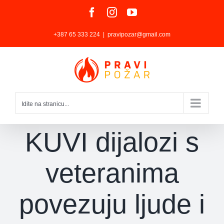
Skip
Facebook
Instagram
YouTube
to
+387 65 333 224
|
pravipozar@gmail.com
content
Idite na stranicu...
KUVI dijalozi s
veteranima
povezuju ljude i