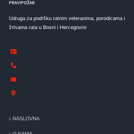
PRAVIPOŽAR
Udruga za podršku ratnim veteranima, porodicama i
žrtvama rata u Bosni i Hercegovini
www.pravipozar.org.ba
387 65 333 224
pravipozar@gmail.com
Nikole Tesle 1, Derventa
NASLOVNA
O NAMA