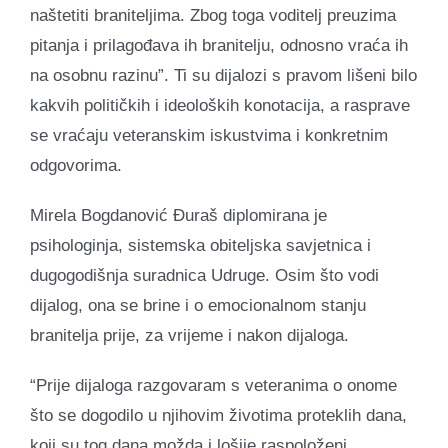
naštetiti braniteljima. Zbog toga voditelj preuzima
pitanja i prilagođava ih branitelju, odnosno vraća ih
na osobnu razinu”. Ti su dijalozi s pravom lišeni bilo
kakvih političkih i ideoloških konotacija, a rasprave
se vraćaju veteranskim iskustvima i konkretnim
odgovorima.
Mirela Bogdanović Đuraš diplomirana je
psihologinja, sistemska obiteljska savjetnica i
dugogodišnja suradnica Udruge. Osim što vodi
dijalog, ona se brine i o emocionalnom stanju
branitelja prije, za vrijeme i nakon dijaloga.
“Prije dijaloga razgovaram s veteranima o onome
što se dogodilo u njihovim životima proteklih dana,
koji su tog dana možda i lošije raspoloženi.