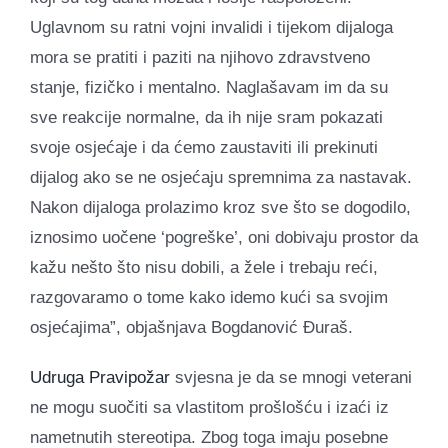
Uglavnom su ratni vojni invalidi i tijekom dijaloga
mora se pratiti i paziti na njihovo zdravstveno
stanje, fizičko i mentalno. Naglašavam im da su
sve reakcije normalne, da ih nije sram pokazati
svoje osjećaje i da ćemo zaustaviti ili prekinuti
dijalog ako se ne osjećaju spremnima za nastavak.
Nakon dijaloga prolazimo kroz sve što se dogodilo,
iznosimo uočene ‘pogreške’, oni dobivaju prostor da
kažu nešto što nisu dobili, a žele i trebaju reći,
razgovaramo o tome kako idemo kući sa svojim
osjećajima”, objašnjava Bogdanović Đuraš.
Udruga Pravipožar
svjesna je da se mnogi veterani
ne mogu suočiti sa vlastitom prošlošću i izaći iz
nametnutih stereotipa. Zbog toga imaju posebne