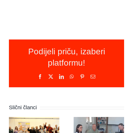
Podijeli priču, izaberi
platformu!
Facebook
X
LinkedIn
WhatsApp
Pinterest
Email
Novi
program u
Udruženje
Slični članci
BiH:
“Pravipožar”
Mirovni
sa