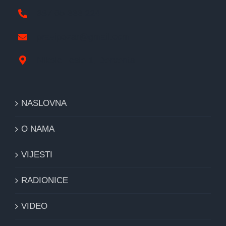
387 65 333 224
pravipozar@gmail.com
Nikole Tesle 1, Derventa
NASLOVNA
O NAMA
VIJESTI
RADIONICE
VIDEO