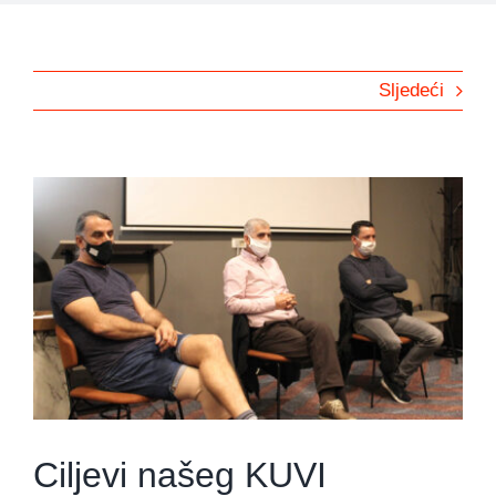
Sljedeći
View
Larger
Image
Ciljevi našeg KUVI