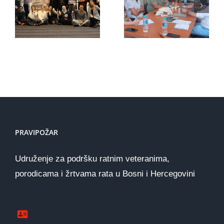
aktivisti
predstavnicima
konačno
organizacije
dobijaju
iz
podršku
Holandije
koju
zaslužuju
PRAVIPOŽAR
Udruženje za podršku ratnim veteranima,
porodicama i žrtvama rata u Bosni i Hercegovini
www.pravipozar.org.ba