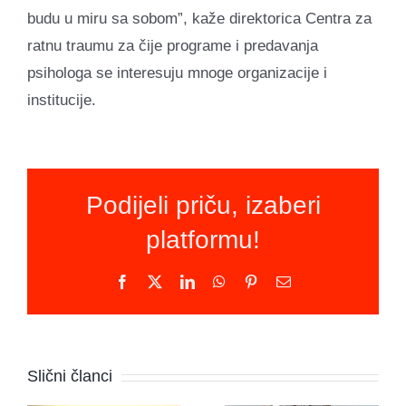
budu u miru sa sobom”, kaže direktorica Centra za
ratnu traumu za čije programe i predavanja
psihologa se interesuju mnoge organizacije i
institucije.
Podijeli priču, izaberi
platformu!
Facebook
X
LinkedIn
WhatsApp
Pinterest
Email
Novi
program u
Udruženje
Slični članci
BiH: