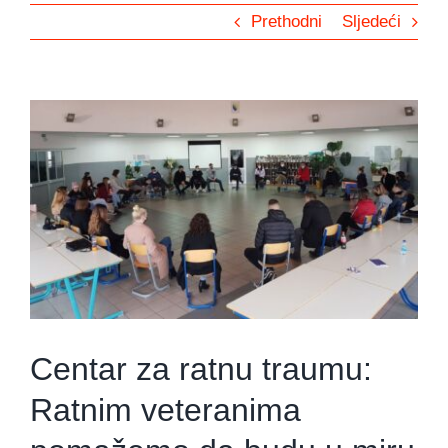
Prethodni
Sljedeći
View
Larger
Image
Centar za ratnu traumu:
Ratnim veteranima