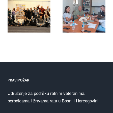
“Pravipožar”
Mirovni
sa
aktivisti
predstavnicima
konačno
organizacije
dobijaju
iz
podršku
Holandije
koju
zaslužuju
PRAVIPOŽAR
Udruženje za podršku ratnim veteranima,
porodicama i žrtvama rata u Bosni i Hercegovini