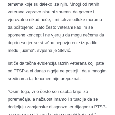
temama koje su daleko iza njih. Mnogi od ratnih
veterana zapravo nisu ni spremni da govore i
vjerovatno nikad neće, i mi takve odluke moramo
da poštujemo. Zato često veterani kad im se
spomene koncept i ne vjeruju da mogu nečemu da
doprinesu jer se strašno nepovjerenje izgradilo
među ljudima”, svjesna je Stević.
Ističe da tačna evidencija ratnih veterana koji pate
od PTSP-a ni danas nigdje ne postoji i da u mnogim
sredinama taj fenomen nije prepoznat.
“Osim toga, vrlo često se i osoba krije iza
poremećaja, a nažalost imamo i situacija da se
dodjeljuju zamjenske dijagnoze jer dijagnoza PTSP-
a obavezuje državu da brine o osobi koja pati”,