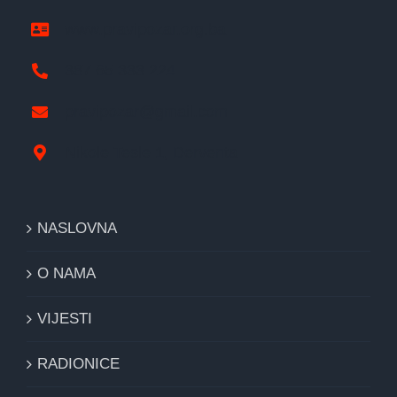
www.pravipozar.org.ba
387 65 333 224
pravipozar@gmail.com
Nikole Tesle 1, Derventa
NASLOVNA
O NAMA
VIJESTI
RADIONICE