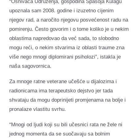
“Osnivača Udruženja, gospodina Spasoja Kulagu
upoznala sam 2008. godine i izuzetno cijenim
njegov rad, a naročito njegovu posvećenost radu na
pomirenju. Često govorim i o tome koliko je u nekim
oblastima napredovao da već sada, to slobodno
mogu reći, o nekim stvarima iz oblasti traume zna
više nego mnogi diplomirani psiholozi”, istakla je
naša sagovornica.
Za mnoge ratne veterane učešće u dijalozima i
radionicama ima terapeutsko dejstvo jer tada
shvataju da mogu doprinijeti promjenama na bolje i
pronalaze vlastitu svrhu.
“Mnogi od ljudi koji su bili učesnici rata ne žele ni
jednog momenta da se suočavaju sa bolnim