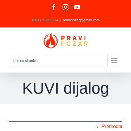
Skip
Facebook
Instagram
YouTube
to
+387 65 333 224
|
pravipozar@gmail.com
content
Idite na stranicu...
KUVI dijalog
Prethodni