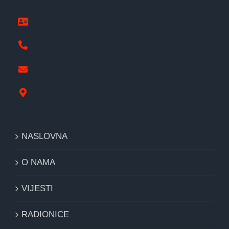
www.pravipozar.org.ba
387 65 333 224
pravipozar@gmail.com
Nikole Tesle 1, Derventa
NASLOVNA
O NAMA
VIJESTI
RADIONICE