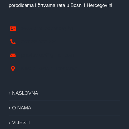
porodicama i žrtvama rata u Bosni i Hercegovini
www.pravipozar.org.ba
387 65 333 224
pravipozar@gmail.com
Nikole Tesle 1, Derventa
NASLOVNA
O NAMA
VIJESTI