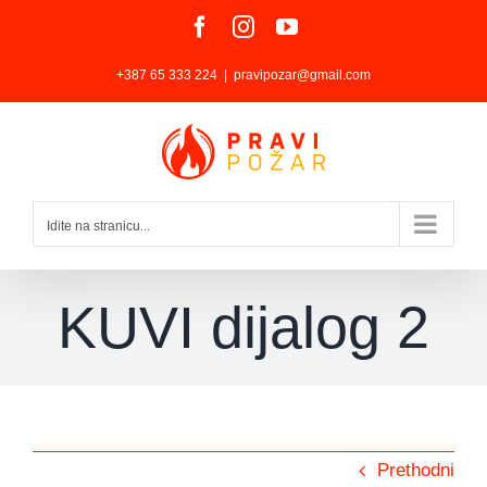
Skip
Facebook
Instagram
YouTube
to
+387 65 333 224
|
pravipozar@gmail.com
content
Idite na stranicu...
KUVI dijalog 2
Prethodni