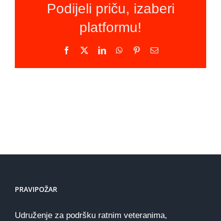
Podijeli priču, izaberi
platformu!
Facebook
X
LinkedIn
WhatsApp
Pinterest
Email
PRAVIPOŽAR
Udruženje za podršku ratnim veteranima,