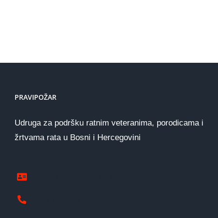
PRAVIPOŽAR
Udruga za podršku ratnim veteranima, porodicama i
žrtvama rata u Bosni i Hercegovini
www.pravipozar.org.ba
387 65 333 224