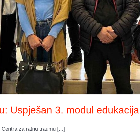
u: Uspješan 3. modul edukacija 
Centra za ratnu traumu [...]