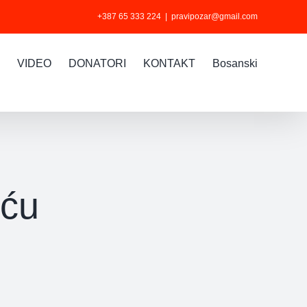
+387 65 333 224
|
pravipozar@gmail.com
VIDEO
DONATORI
KONTAKT
Bosanski
šću