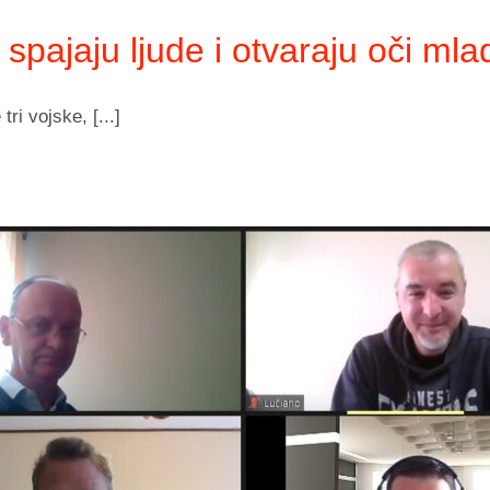
 spajaju ljude i otvaraju oči ml
ri vojske, [...]