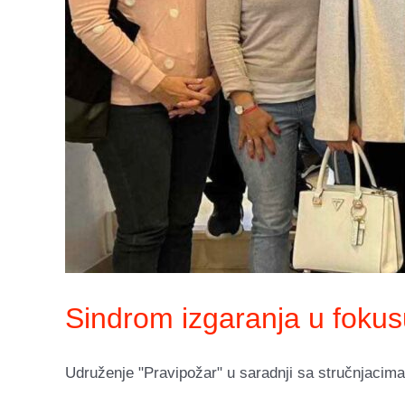
Sindrom izgaranja u fokus
Udruženje "Pravipožar" u saradnji sa stručnjacima 