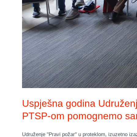
Uspješna godina Udruženja
PTSP-om pomognemo sam
Udruženje "Pravi požar" u proteklom, izuzetno izaz