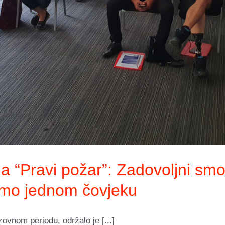
 “Pravi požar”: Zadovoljni smo
o jednom čovjeku
ovnom periodu, održalo je [...]