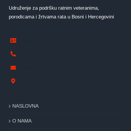
Udruženje za podršku ratnim veteranima,
porodicama i žrtvama rata u Bosni i Hercegovini
www.pravipozar.org.ba
387 65 333 224
pravipozar@gmail.com
Nikole Tesle 1, Derventa
NASLOVNA
O NAMA