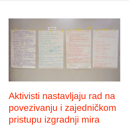
m
Aktivisti nastavljaju rad na
povezivanju i zajedničkom
pristupu izgradnji mira