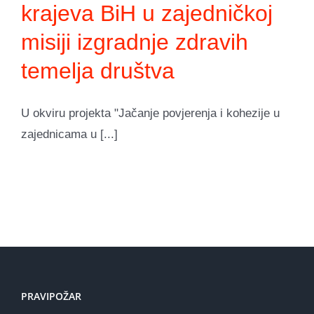
krajeva BiH u zajedničkoj
misiji izgradnje zdravih
temelja društva
U okviru projekta "Jačanje povjerenja i kohezije u
zajednicama u [...]
PRAVIPOŽAR