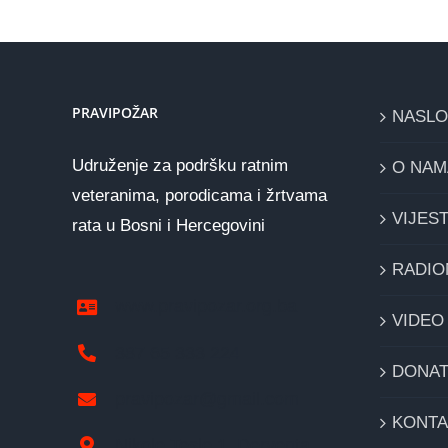
PRAVIPOŽAR
NASL
Udruženje za podršku ratnim
O NAM
veteranima, porodicama i žrtvama
VIJEST
rata u Bosni i Hercegovini
RADIO
www.pravipozar.org.ba
VIDEO
387 65 333 224
DONAT
pravipozar@gmail.com
KONTA
Nikole Tesle 1, Derventa