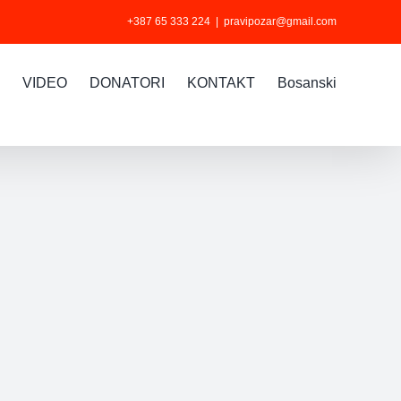
+387 65 333 224
|
pravipozar@gmail.com
VIDEO
DONATORI
KONTAKT
Bosanski