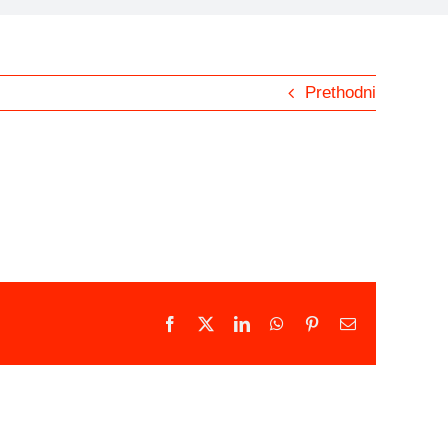
Prethodni
Facebook
X
LinkedIn
WhatsApp
Pinterest
Email