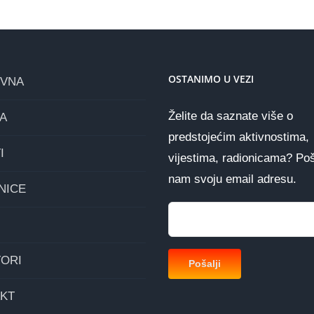
OSTANIMO U VEZI
OVNA
Želite da saznate više o
A
predstojećim aktivnostima,
I
vijestima, radionicama? Poš
nam svoju email adresu.
NICE
ORI
KT