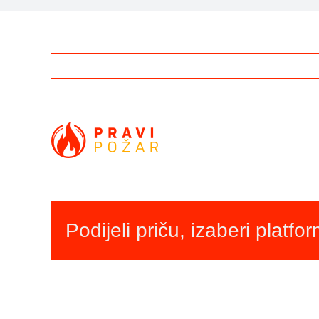
Podijeli priču, izaberi platfo