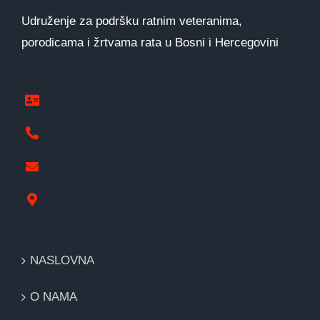
Udruženje za podršku ratnim veteranima,
porodicama i žrtvama rata u Bosni i Hercegovini
www.pravipozar.org.ba
387 65 333 224
pravipozar@gmail.com
Nikole Tesle 1, Derventa
NASLOVNA
O NAMA