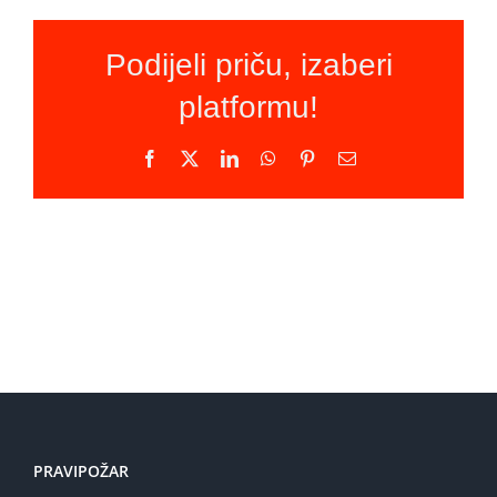
Podijeli priču, izaberi
platformu!
Facebook
X
LinkedIn
WhatsApp
Pinterest
Email
PRAVIPOŽAR