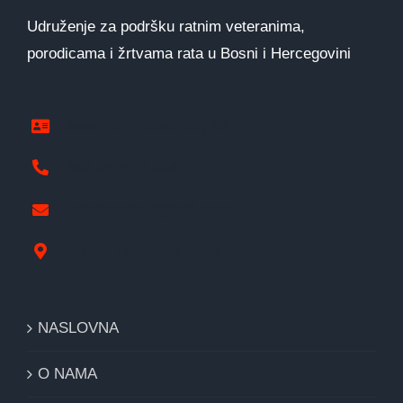
Udruženje za podršku ratnim veteranima,
porodicama i žrtvama rata u Bosni i Hercegovini
www.pravipozar.org.ba
387 65 333 224
pravipozar@gmail.com
Nikole Tesle 1, Derventa
NASLOVNA
O NAMA