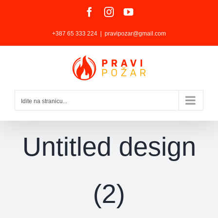
Skip
Facebook
Instagram
YouTube
to
+387 65 333 224
|
pravipozar@gmail.com
content
Idite na stranicu...
Untitled design
(2)