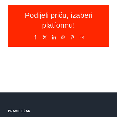
Podijeli priču, izaberi
platformu!
Facebook
X
LinkedIn
WhatsApp
Pinterest
Email
PRAVIPOŽAR