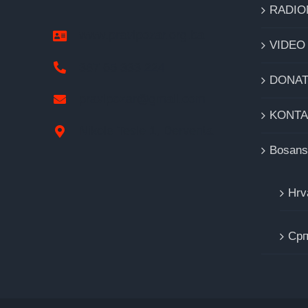
RADIO
www.pravipozar.org.ba
VIDEO
387 65 333 224
DONAT
pravipozar@gmail.com
KONTA
Nikole Tesle 1, Derventa
Bosans
Hrv
Cрп