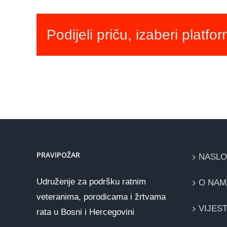
Podijeli priču, izaberi platfo
PRAVIPOŽAR
NASL
Udruženje za podršku ratnim
O NAM
veteranima, porodicama i žrtvama
VIJEST
rata u Bosni i Hercegovini