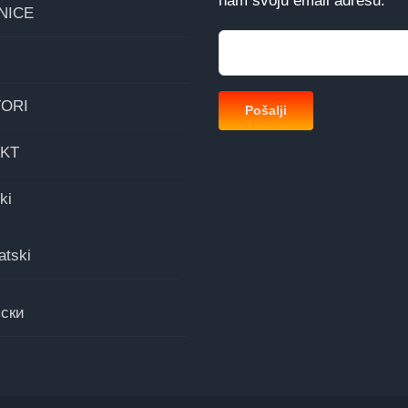
nam svoju email adresu.
NICE
ORI
KT
ki
atski
ски