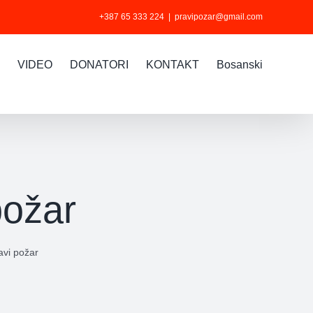
+387 65 333 224
|
pravipozar@gmail.com
VIDEO
DONATORI
KONTAKT
Bosanski
požar
avi požar