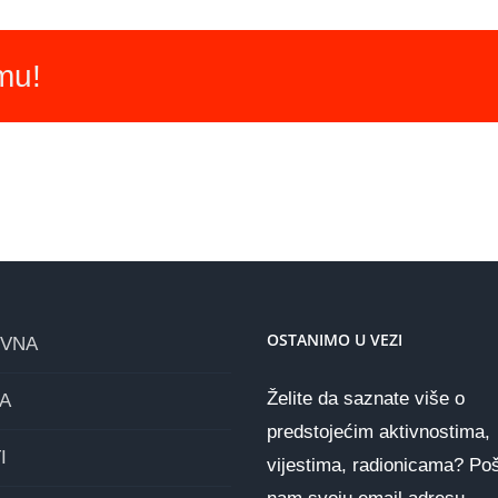
rmu!
OSTANIMO U VEZI
OVNA
Želite da saznate više o
A
predstojećim aktivnostima,
I
vijestima, radionicama? Poš