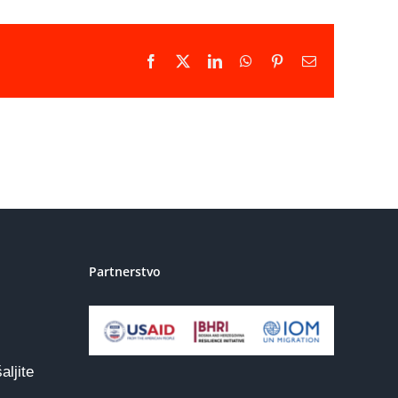
Facebook
X
LinkedIn
WhatsApp
Pinterest
Email
Partnerstvo
aljite