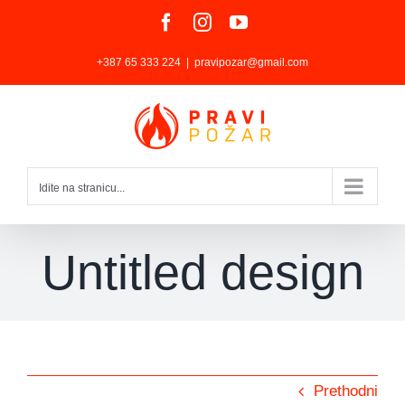
Skip
Facebook
Instagram
YouTube
to
+387 65 333 224
|
pravipozar@gmail.com
content
Idite na stranicu...
Untitled design
Prethodni