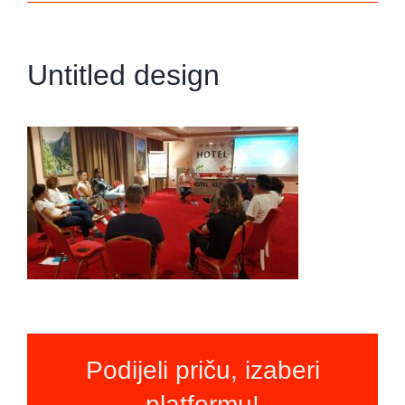
Untitled design
Podijeli priču, izaberi
platformu!