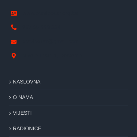
www.pravipozar.org.ba
387 65 333 224
pravipozar@gmail.com
Nikole Tesle 1, Derventa
NASLOVNA
O NAMA
VIJESTI
RADIONICE