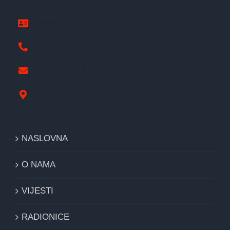
www.pravipozar.org.ba
387 65 333 224
pravipozar@gmail.com
Nikole Tesle 1, Derventa
NASLOVNA
O NAMA
VIJESTI
RADIONICE