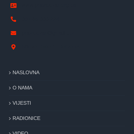
www.pravipozar.org.ba
387 65 333 224
pravipozar@gmail.com
Nikole Tesle 1, Derventa
NASLOVNA
O NAMA
VIJESTI
RADIONICE
VIDEO