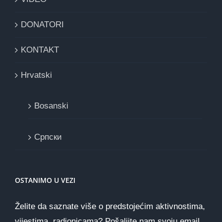
DONATORI
KONTAKT
Hrvatski
Bosanski
Cрпски
OSTANIMO U VEZI
Želite da saznate više o predstojećim aktivnostima,
vijestima, radionicama? Pošaljite nam svoju email