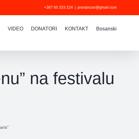
+387 65 333 224
|
pravipozar@gmail.com
VIDEO
DONATORI
KONTAKT
Bosanski
u” na festivalu
aris”