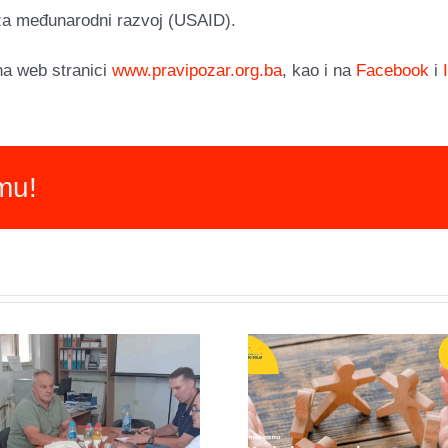
 za međunarodni razvoj (USAID).
na web stranici
www.pravipozar.org.ba
, kao i na
Facebook
i
rmu!
Mapir
Novi program u
mirov
BiH: Mirovni
organiza