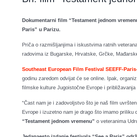
Dokumentarni film “Testament jednom vremenu” 
Paris” u Parizu.
Priča o razmišljanjima i iskustvima ratnih veterana
radovima iz Bugarske, Hrvatske, Grčke, Mađarske,
Southeast European Film Festival SEEFF-Paris
godinu zaredom odvijat će se online. Ipak, organiz
filmske kulture Jugoistočne Evrope i približavanja 
“Čast nam je i zadovoljstvo što je naš film uvršten
Evrope i izuzetno nam je drago što imamo priliku 
“Testament jednom vremenu”
o veteranima Udru
Jedanaesto izdanje festivala “See a Paris” održ