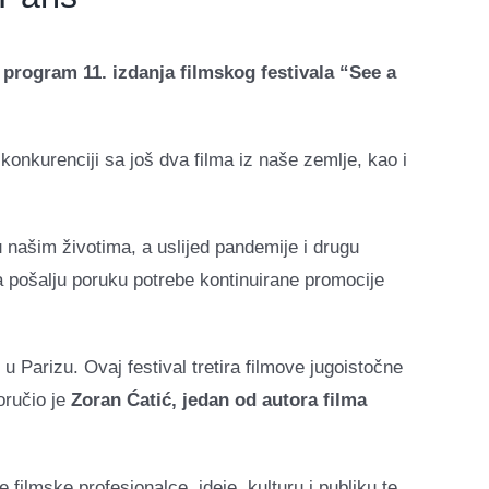
program 11. izdanja filmskog festivala “See a
konkurenciji sa još dva filma iz naše zemlje, kao i
našim životima, a uslijed pandemije i drugu
a pošalju poruku potrebe kontinuirane promocije
u Parizu. Ovaj festival tretira filmove jugoistočne
oručio je
Zoran Ćatić,
jedan od autora filma
e filmske profesionalce, ideje, kulturu i publiku te