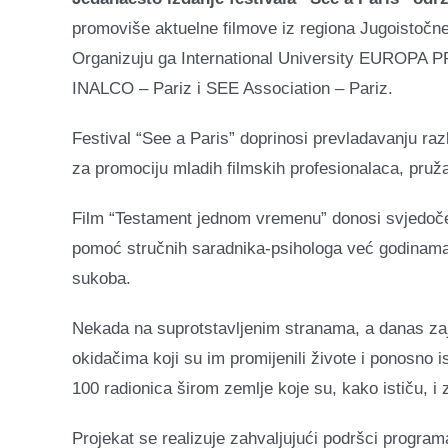
promoviše aktuelne filmove iz regiona Jugoistočne 
Organizuju ga International University EUROPA PR
INALCO – Pariz i SEE Association – Pariz.
Festival “See a Paris” doprinosi prevladavanju razl
za promociju mladih filmskih profesionalaca, pružaju
Film “Testament jednom vremenu” donosi svjedoče
pomoć stručnih saradnika-psihologa već godinama r
sukoba.
Nekada na suprotstavljenim stranama, a danas zajed
okidačima koji su im promijenili živote i ponosno 
100 radionica širom zemlje koje su, kako ističu, i z
Projekat se realizuje zahvaljujući podršci progra