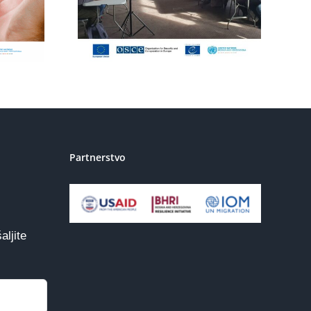
pronašli novu
pitnik i
snagu u sebi
te se
tivi
Partnerstvo
aljite