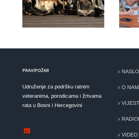
vu
predstavnicima
bi
organizacije iz
Holandije
PRAVIPOŽAR
NASL
Udruženje za podršku ratnim
O NAM
veteranima, porodicama i žrtvama
VIJEST
rata u Bosni i Hercegovini
RADIO
www.pravipozar.org.ba
VIDEO