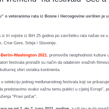
o veteranima rata iz Bosne i Hercegovine uvršten je u 
 iz tri vojske iz BiH 25 godina po završetku rata našao se u 
 Crne Gore, Srbije i Slovenije.
-Berlin-Washington 2021.
promoviše neophodnost kulture u 
atori festivala pronašli su način da odabirom snažnih filmov
kulturnoj sferi ostatka kontinenta.
 u selekciju jednog međunarodnog festivala koji se prikazuje 
da predstavimo ovako važnu temu publici u cijeloj Evropi”, p
ženja “Pravi požar”.
ava se od 2. do 7. juna 2021. godine
, a cilj mu je da povež