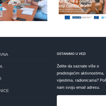
aktivisti konačno
Popunite u
dobijaju podršku
pridruži
koju zaslužuju
inicija
OSTANIMO U VEZI
OVNA
Želite da saznate više o
A
predstojećim aktivnostima,
I
vijestima, radionicama? Poš
nam svoju email adresu.
NICE