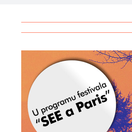
View
Larger
Image