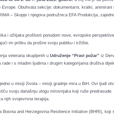
Evrope. Obuhvata sekcije: dokumentarni, kratki, animirani i
IMA – Skopje i njegova podružnica EFA Produkcija, zajedno 
ika i ožiljaka prošlosti ponudom nove, evropske perspektive k
ći im priliku da prošire svoju publiku i tržište.
nja veterana okupljenih u
Udruženje “Pravi požar”
iz Derv
ade i s mladim ljudima i drugim kategorijama društva dijeleć
no u misiji života – misiji gradnje mira u BiH. Ovi ljudi ot
ističu svoju današnju ulogu mirovnjaka koji ruše predrasude.
a njih svojevrsna terapija.
ma Bosnia and Herzegovina Resilience Initiative (BHRI), koji