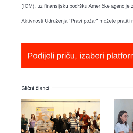
(IOM), uz finansijsku podršku Američke agencije
Aktivnosti Udruženja “Pravi požar” možete pratiti 
Podijeli priču, izaberi platfo
Slični članci
Udruženje
isti
“Pravipožar” sa