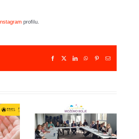
Instagram
profilu.
Facebook
X
LinkedIn
WhatsApp
Pinterest
Email
anje
nih
Mirovni aktivisti
cija: