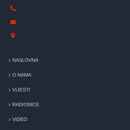
387 65 333 224
pravipozar@gmail.com
Nikole Tesle 1, Derventa
NASLOVNA
O NAMA
VIJESTI
RADIONICE
VIDEO