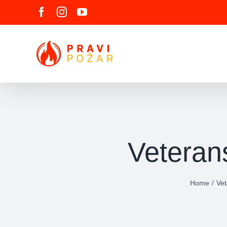
Skip
Facebook
Instagram
YouTube
to
content
Veteran
Home
Vet