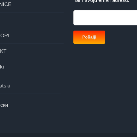
nam svoju email adresu.
NICE
ORI
KT
ki
atski
ски