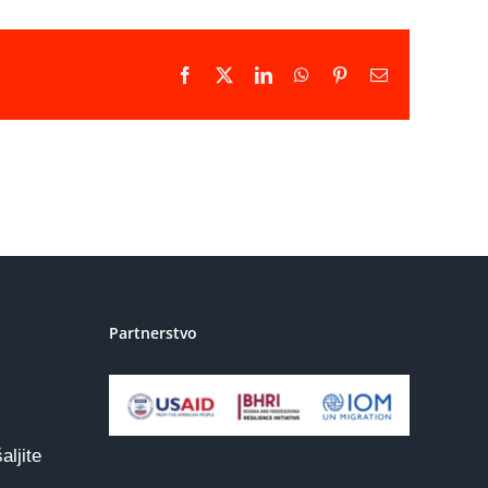
Facebook
X
LinkedIn
WhatsApp
Pinterest
Email
Partnerstvo
aljite