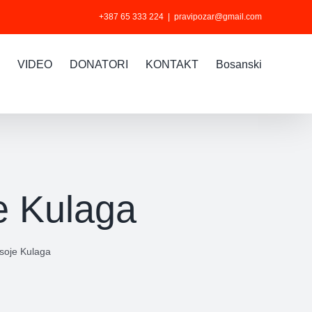
+387 65 333 224
|
pravipozar@gmail.com
VIDEO
DONATORI
KONTAKT
Bosanski
e Kulaga
soje Kulaga