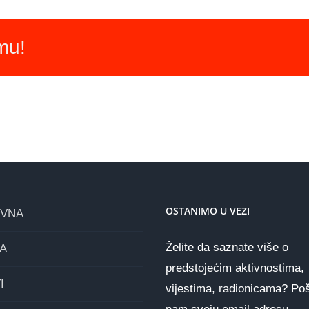
rmu!
OSTANIMO U VEZI
OVNA
Želite da saznate više o
A
predstojećim aktivnostima,
I
vijestima, radionicama? Poš