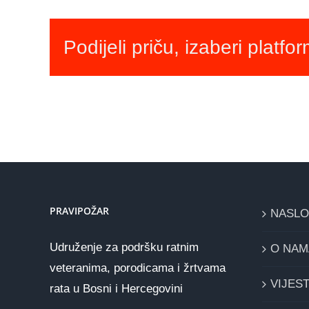
Podijeli priču, izaberi platfo
PRAVIPOŽAR
NASL
Udruženje za podršku ratnim
O NAM
veteranima, porodicama i žrtvama
VIJEST
rata u Bosni i Hercegovini