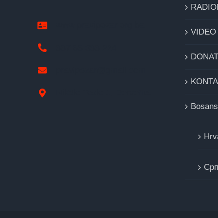
RADIO
www.pravipozar.org.ba
VIDEO
387 65 333 224
DONAT
pravipozar@gmail.com
KONTA
Nikole Tesle 1, Derventa
Bosans
Hrv
Cрп