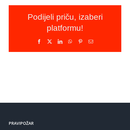
Podijeli priču, izaberi
platformu!
Facebook
X
LinkedIn
WhatsApp
Pinterest
Email
PRAVIPOŽAR