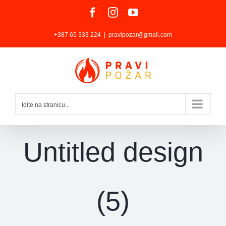
Skip
Facebook
Instagram
YouTube
to
+387 65 333 224
|
pravipozar@gmail.com
content
Idite na stranicu...
Untitled design
(5)