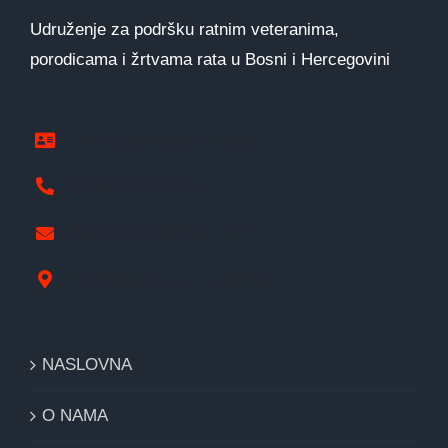
Udruženje za podršku ratnim veteranima,
porodicama i žrtvama rata u Bosni i Hercegovini
www.pravipozar.org.ba
387 65 333 224
pravipozar@gmail.com
Nikole Tesle 1, Derventa
NASLOVNA
O NAMA