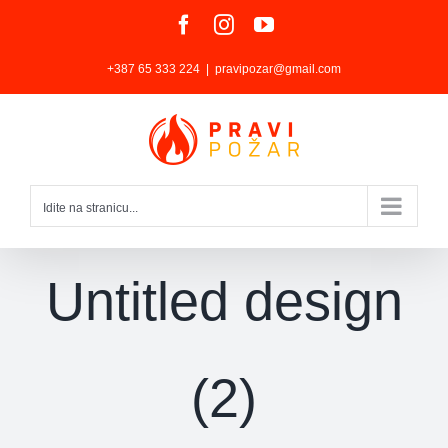
Skip
Facebook
Instagram
YouTube
to
+387 65 333 224
|
pravipozar@gmail.com
content
Idite na stranicu...
Untitled design
(2)