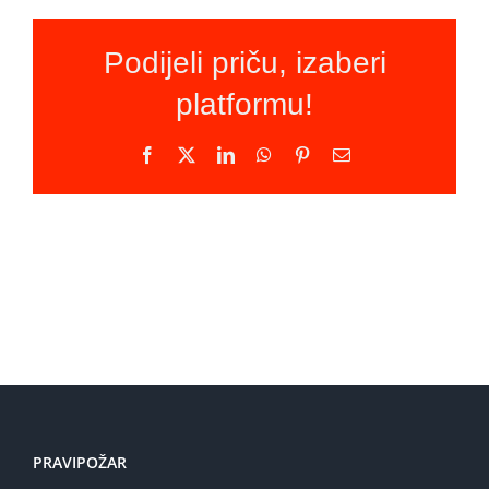
Podijeli priču, izaberi
platformu!
Facebook
X
LinkedIn
WhatsApp
Pinterest
Email
PRAVIPOŽAR