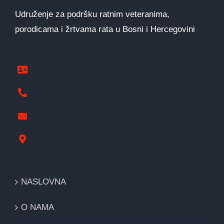
Udruženje za podršku ratnim veteranima,
porodicama i žrtvama rata u Bosni i Hercegovini
www.pravipozar.org.ba
387 65 333 224
pravipozar@gmail.com
Nikole Tesle 1, Derventa
NASLOVNA
O NAMA