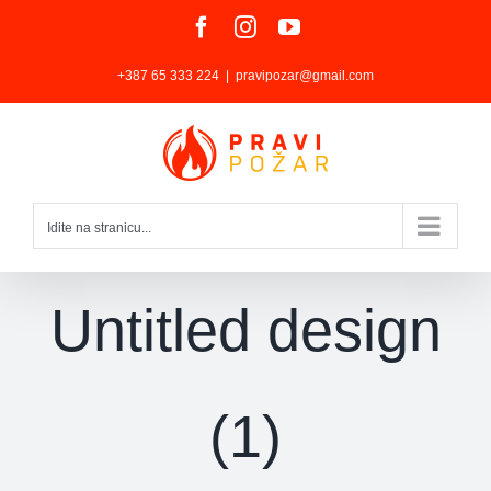
Skip
Facebook
Instagram
YouTube
to
+387 65 333 224
|
pravipozar@gmail.com
content
Idite na stranicu...
Untitled design
(1)