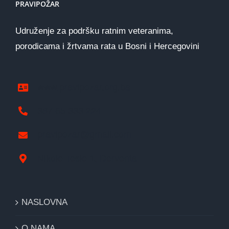
PRAVIPOŽAR
Udruženje za podršku ratnim veteranima,
porodicama i žrtvama rata u Bosni i Hercegovini
www.pravipozar.org.ba
387 65 333 224
pravipozar@gmail.com
Nikole Tesle 1, Derventa
NASLOVNA
O NAMA