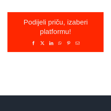
Podijeli priču, izaberi
platformu!
Facebook
X
LinkedIn
WhatsApp
Pinterest
Email