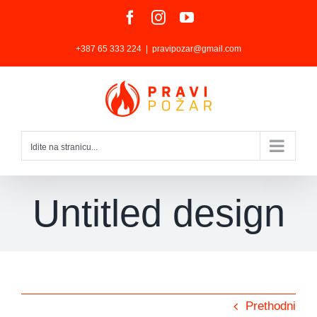
Skip
Facebook
Instagram
YouTube
to
+387 65 333 224
|
pravipozar@gmail.com
content
Idite na stranicu...
Untitled design
Prethodni