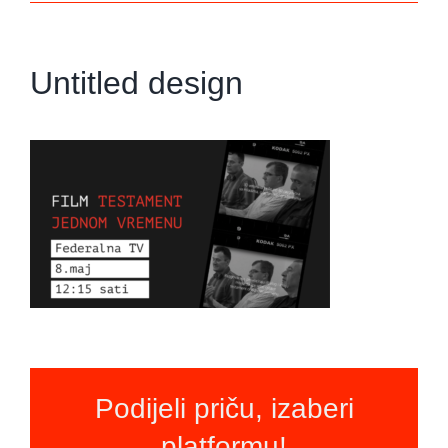
Untitled design
Podijeli priču, izaberi
platformu!