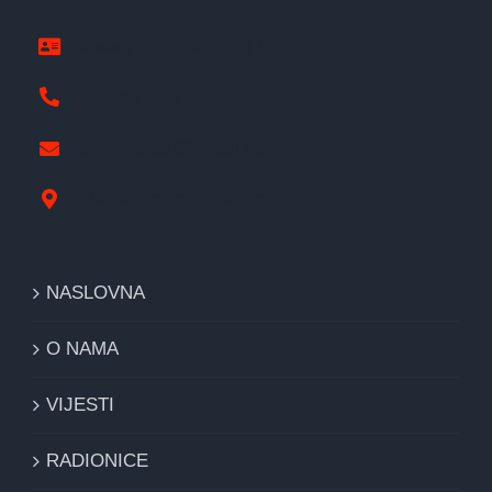
www.pravipozar.org.ba
387 65 333 224
pravipozar@gmail.com
Nikole Tesle 1, Derventa
NASLOVNA
O NAMA
VIJESTI
RADIONICE