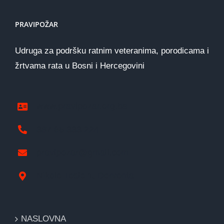
PRAVIPOŽAR
Udruga za podršku ratnim veteranima, porodicama i
žrtvama rata u Bosni i Hercegovini
www.pravipozar.org.ba
387 65 333 224
pravipozar@gmail.com
Nikole Tesle 1, Derventa
NASLOVNA