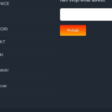
nam svoju email adresu.
NICE
ORI
KT
ki
atski
ски