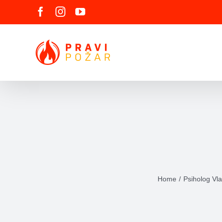
Skip
Facebook
Instagram
YouTube
to
content
Home
Psiholog Vla