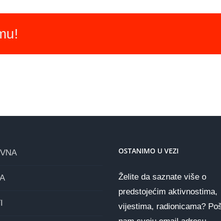
rmu!
OSTANIMO U VEZI
OVNA
Želite da saznate više o
A
predstojećim aktivnostima,
I
vijestima, radionicama? Poš