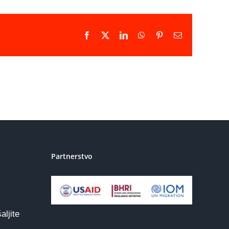
Facebook
X
LinkedIn
WhatsApp
Pinterest
Email
Partnerstvo
aljite