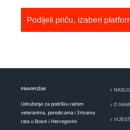
Podijeli priču, izaberi platfo
PRAVIPOŽAR
NASL
Udruženje za podršku ratnim
O NAM
veteranima, porodicama i žrtvama
VIJEST
rata u Bosni i Hercegovini