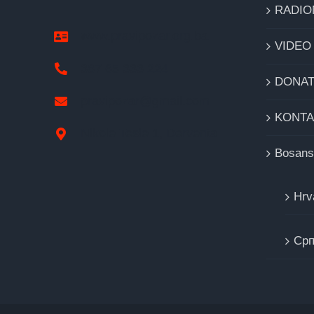
RADIO
www.pravipozar.org.ba
VIDEO
387 65 333 224
DONAT
pravipozar@gmail.com
KONTA
Nikole Tesle 1, Derventa
Bosans
Hrv
Cрп