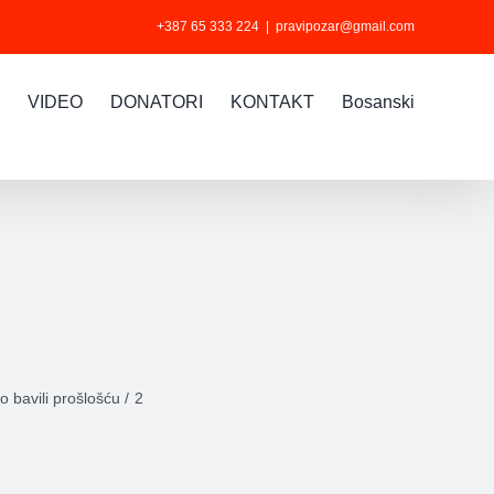
+387 65 333 224
|
pravipozar@gmail.com
VIDEO
DONATORI
KONTAKT
Bosanski
o bavili prošlošću
2