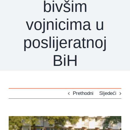
bivšim
vojnicima u
poslijeratnoj
BiH
Prethodni
Sljedeći
View
Larger