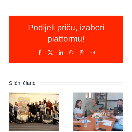
Podijeli priču, izaberi
platformu!
Facebook
X
LinkedIn
WhatsApp
Pinterest
Email
Novi
program u
Udruga
Slični članci
BiH:
“Pravipožar”
Mirovni
s
aktivisti
predstavnicima
napokon
organizacije