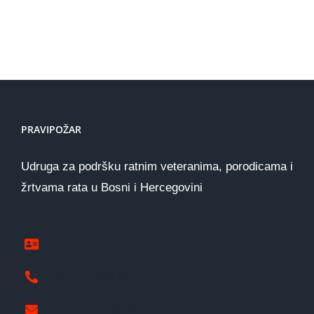
dobivaju
iz
podršku
Nizozemske
koju
zaslužuju
PRAVIPOŽAR
Udruga za podršku ratnim veteranima, porodicama i
žrtvama rata u Bosni i Hercegovini
www.pravipozar.org.ba
387 65 333 224
pravipozar@gmail.com