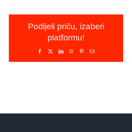
Podijeli priču, izaberi
platformu!
Facebook
X
LinkedIn
WhatsApp
Pinterest
Email