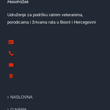
PRAVIPOŽAR
Udruženje za podršku ratnim veteranima,
porodicama i žrtvama rata u Bosni i Hercegovini
www.pravipozar.org.ba
387 65 333 224
pravipozar@gmail.com
Nikole Tesle 1, Derventa
NASLOVNA
O NAMA