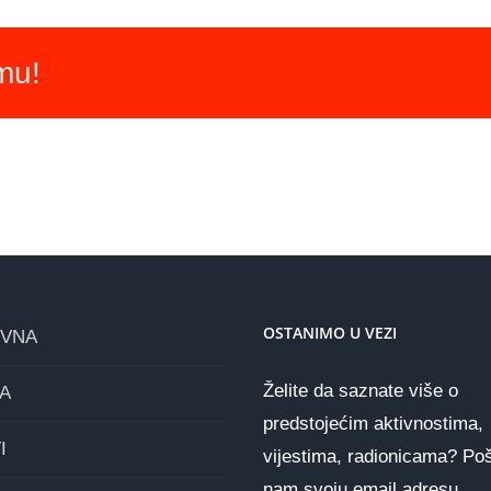
rmu!
OSTANIMO U VEZI
OVNA
Želite da saznate više o
A
predstojećim aktivnostima,
I
vijestima, radionicama? Poš
nam svoju email adresu.