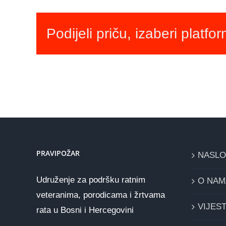
Podijeli priču, izaberi platfo
PRAVIPOŽAR
NASL
Udruženje za podršku ratnim
O NAM
veteranima, porodicama i žrtvama
VIJEST
rata u Bosni i Hercegovini