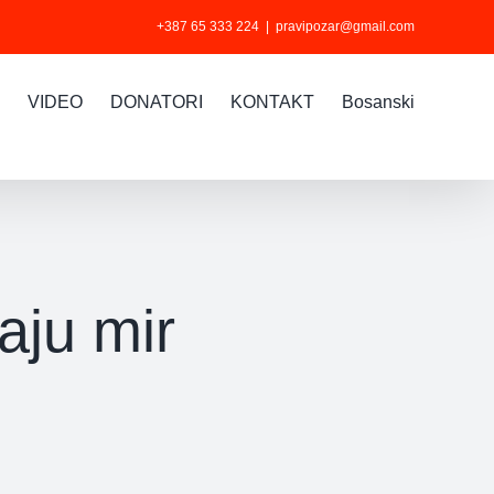
+387 65 333 224
|
pravipozar@gmail.com
VIDEO
DONATORI
KONTAKT
Bosanski
aju mir