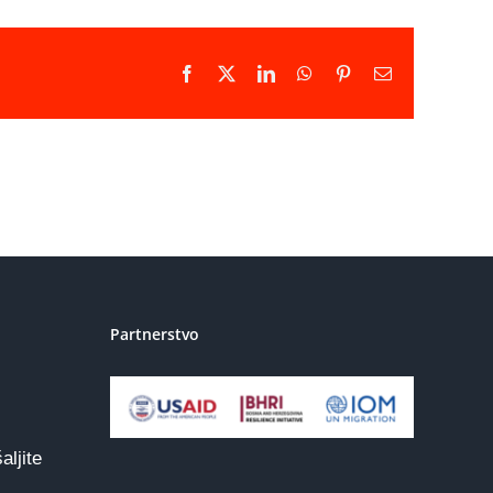
Facebook
X
LinkedIn
WhatsApp
Pinterest
Email
Partnerstvo
aljite