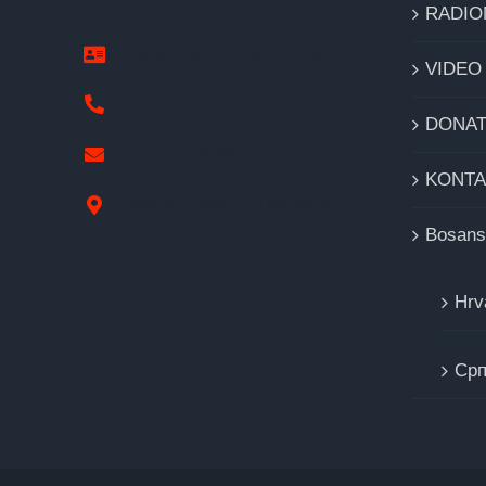
RADIO
www.pravipozar.org.ba
VIDEO
387 65 333 224
DONAT
pravipozar@gmail.com
KONTA
Nikole Tesle 1, Derventa
Bosans
Hrv
Cрп