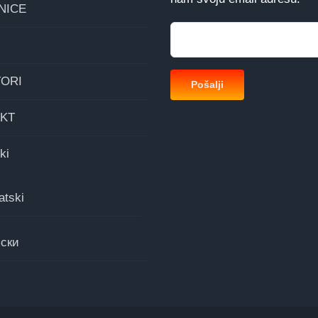
NICE
ORI
KT
ki
atski
ски