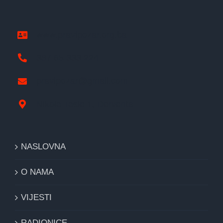
www.pravipozar.org.ba
387 65 333 224
pravipozar@gmail.com
Nikole Tesle 1, Derventa
NASLOVNA
O NAMA
VIJESTI
RADIONICE