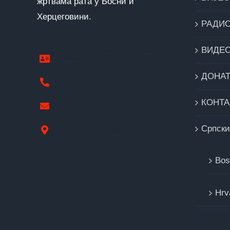
жртвама рата у Босни и
Херцеговини.
РАДИ
ВИДЕ
www.pravipozar.org.ba
ДОНА
387 65 333 224
КОНТА
pravipozar@gmail.com
Cрпски
НИКОЛЕ ТЕСЛЕ 1,
ДЕРВЕНТА
Bos
Hrv