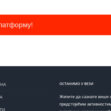
платформу!
ОСТАНИМО У ВЕЗИ
ТНА
Желите да сазнате више 
А
предстојећим активности
ТИ