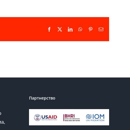
Facebook
X
LinkedIn
WhatsApp
Pinterest
Email
Партнерство
о
ма,