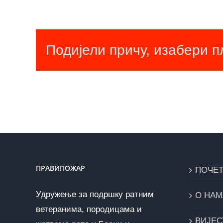
Подијели причу, изабери 
ПРАВИПОЖАР
ПОЧЕ
Удружење за подршку ратним
О НАМ
ветеранима, породицама и
ВИЈЕС