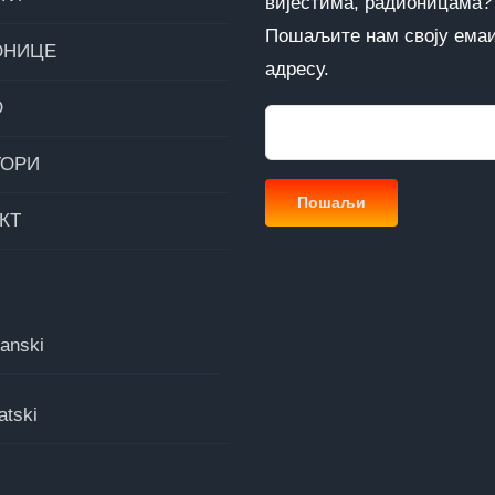
вијестима, радионицама?
Пошаљите нам своју ема
ОНИЦЕ
адресу.
О
ТОРИ
КТ
anski
atski