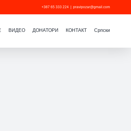
+387 65 333 224
|
pravipozar@gmail.com
Е
ВИДЕО
ДОНАТОРИ
КОНТАКТ
Cрпски