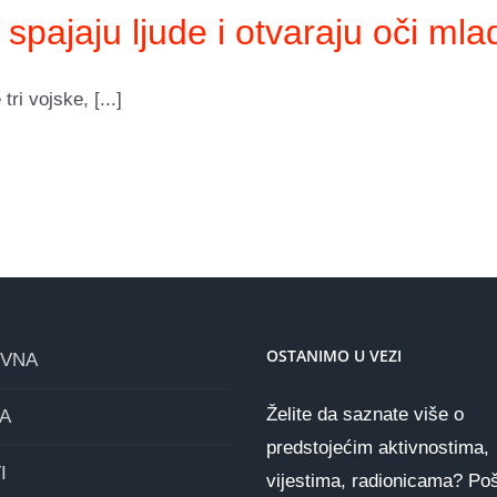
 spajaju ljude i otvaraju oči ml
ri vojske, [...]
OSTANIMO U VEZI
OVNA
Želite da saznate više o
A
predstojećim aktivnostima,
I
vijestima, radionicama? Poš