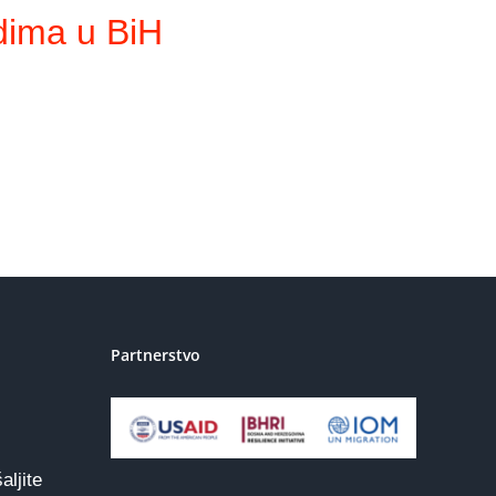
adima u BiH
Partnerstvo
aljite