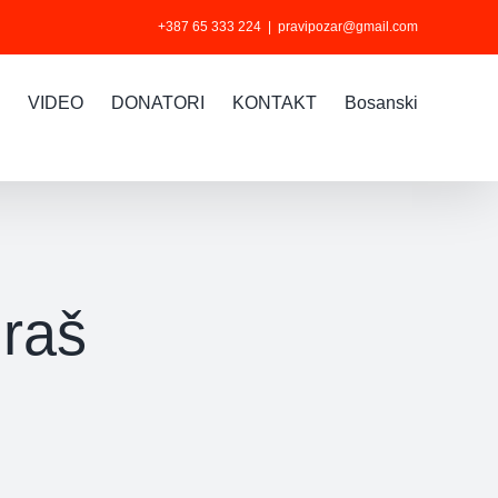
+387 65 333 224
|
pravipozar@gmail.com
VIDEO
DONATORI
KONTAKT
Bosanski
raš