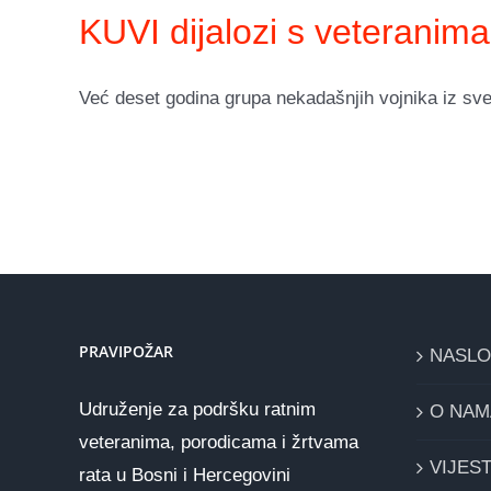
KUVI dijalozi s veteranima
Već deset godina grupa nekadašnjih vojnika iz sve t
PRAVIPOŽAR
NASL
Udruženje za podršku ratnim
O NAM
veteranima, porodicama i žrtvama
VIJEST
rata u Bosni i Hercegovini