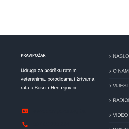
PRAVIPOŽAR
NASL
Udruga za podršku ratnim
O NAM
veteranima, porodicama i žrtvama
VIJEST
rata u Bosni i Hercegovini
RADIO
www.pravipozar.org.ba
VIDEO
387 65 333 224