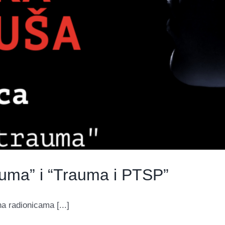
auma” i “Trauma i PTSP”
a radionicama [...]