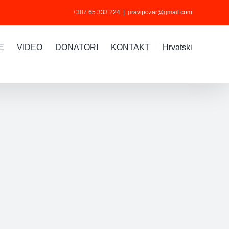
+387 65 333 224
|
pravipozar@gmail.com
E
VIDEO
DONATORI
KONTAKT
Hrvatski