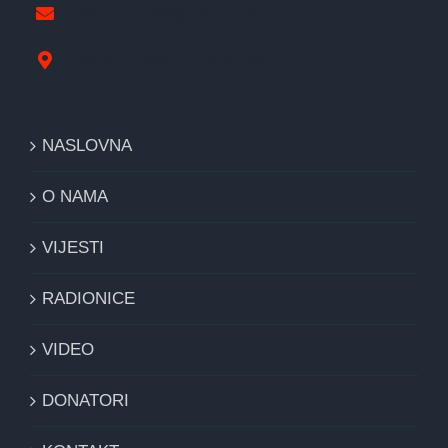
pravipozar@gmail.com
Nikole Tesle 1, Derventa
NASLOVNA
O NAMA
VIJESTI
RADIONICE
VIDEO
DONATORI