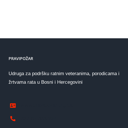
PRAVIPOŽAR
Udruga za podršku ratnim veteranima, porodicama i
žrtvama rata u Bosni i Hercegovini
www.pravipozar.org.ba
387 65 333 224