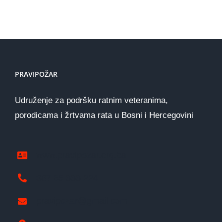
PRAVIPOŽAR
Udruženje za podršku ratnim veteranima,
porodicama i žrtvama rata u Bosni i Hercegovini
www.pravipozar.org.ba
387 65 333 224
pravipozar@gmail.com