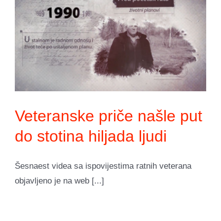
Veteranske priče našle put
do stotina hiljada ljudi
Šesnaest videa sa ispovijestima ratnih veterana
objavljeno je na web [...]