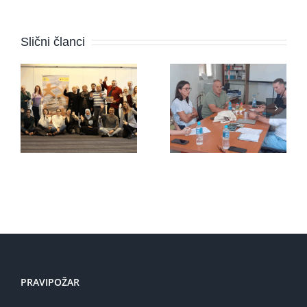
Novi
program u
Udruga
Slični članci
BiH:
“Pravipožar”
Mirovni
s
aktivisti
predstavnicima
napokon
organizacije
dobivaju
iz
podršku
Nizozemske
koju
zaslužuju
PRAVIPOŽAR