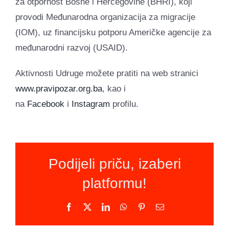
za otpornost Bosne i Hercegovine (BHRI), koji
provodi Međunarodna organizacija za migracije
(IOM), uz financijsku potporu Američke agencije za
međunarodni razvoj (USAID).
Aktivnosti Udruge možete pratiti na web stranici
www.pravipozar.org.ba
, kao i
na
Facebook
i
Instagram
profilu.
Podijeli priču, izaberi
platformu!
Facebook
X
LinkedIn
WhatsApp
Pinterest
Email