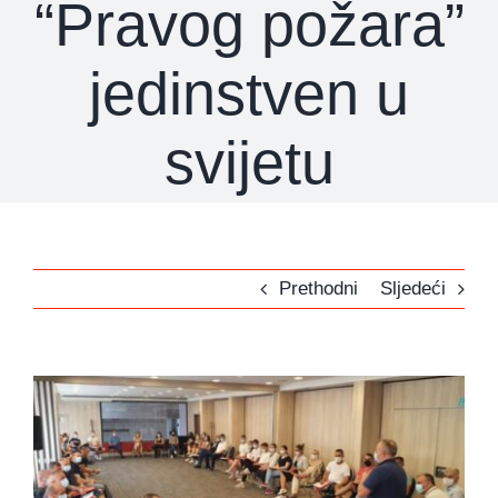
“Pravog požara”
jedinstven u
svijetu
Prethodni
Sljedeći
View
Larger
Image