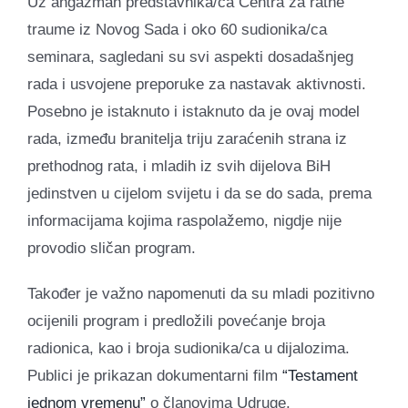
Uz angažman predstavnika/ca Centra za ratne
traume iz Novog Sada i oko 60 sudionika/ca
seminara, sagledani su svi aspekti dosadašnjeg
rada i usvojene preporuke za nastavak aktivnosti.
Posebno je istaknuto i istaknuto da je ovaj model
rada, između branitelja triju zaraćenih strana iz
prethodnog rata, i mladih iz svih dijelova BiH
jedinstven u cijelom svijetu i da se do sada, prema
informacijama kojima raspolažemo, nigdje nije
provodio sličan program.
Također je važno napomenuti da su mladi pozitivno
ocijenili program i predložili povećanje broja
radionica, kao i broja sudionika/ca u dijalozima.
Publici je prikazan dokumentarni film
“Testament
jednom vremenu”
o članovima Udruge.