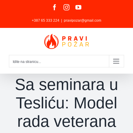
Skip
Facebook
Instagram
YouTube
to
+387 65 333 224
|
pravipozar@gmail.com
content
Idite na stranicu...
Sa seminara u
Tesliću: Model
rada veterana