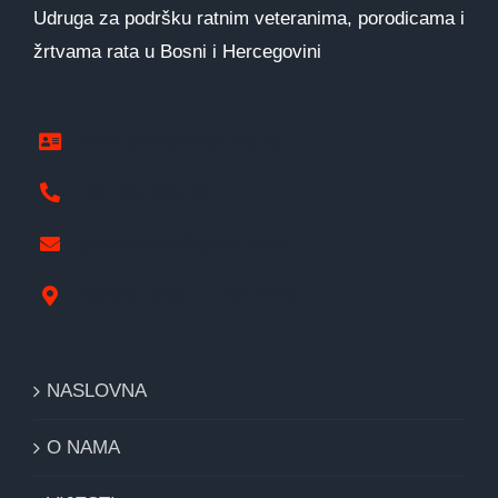
Udruga za podršku ratnim veteranima, porodicama i
žrtvama rata u Bosni i Hercegovini
www.pravipozar.org.ba
387 65 333 224
pravipozar@gmail.com
Nikole Tesle 1, Derventa
NASLOVNA
O NAMA