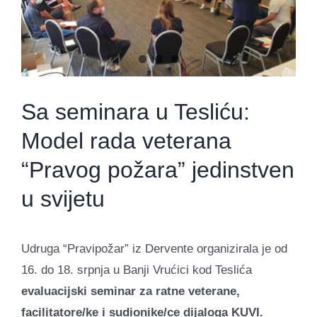
Sa seminara u Tesliću:
Model rada veterana
“Pravog požara” jedinstven
u svijetu
Udruga “Pravipožar” iz Dervente organizirala je od
16. do 18. srpnja u Banji Vrućici kod Teslića
evaluacijski seminar za ratne veterane,
facilitatore/ke i sudionike/ce dijaloga KUVI.