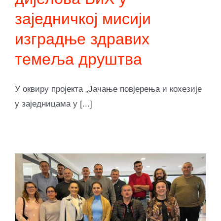
заједничкој мисији
изградње здравих
темеља друштва
У оквиру пројекта „Јачање повјерења и кохезије
у заједницама у [...]