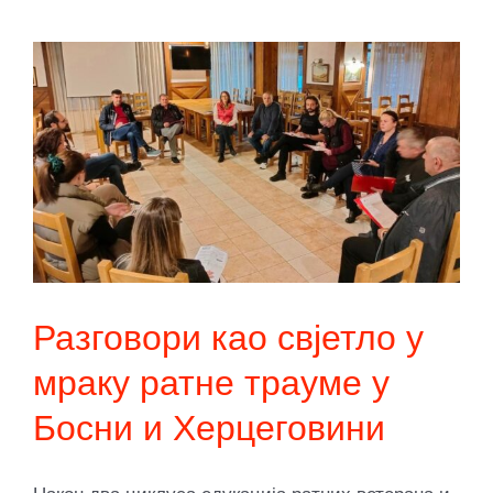
Разговори као свјетло у
мраку ратне трауме у
Босни и Херцеговини