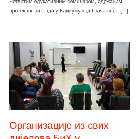
Четвртим едукативним семинаром, одржаним
протеклог викенда у Какмужу код Грачанице, [...]
Организације из свих
дијелова БиХ у