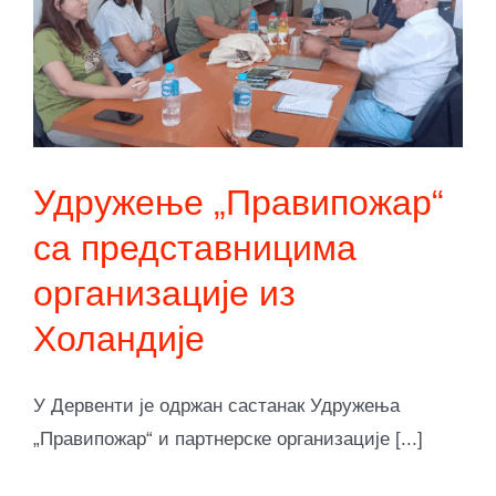
Удружење „Правипожар“
са представницима
организације из
Холандије
У Дервенти je одржан састанак Удружења
„Правипожар“ и партнерске организације [...]