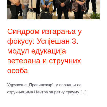
Синдром изгарања у
фокусу: Успјешан 3.
модул едукација
ветерана и стручних
особа
Удружење „Правипожар“, у сарадњи са
стручњацима Центра за ратну трауму [...]