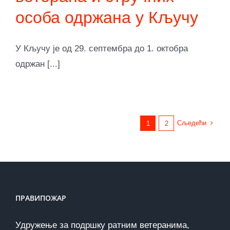
особа одржана у Кључу
У Кључу је од 29. септембра до 1. октобра
одржан [...]
Сљедећи
1
2
ПРАВИПОЖАР
Удружење за подршку ратним ветеранима,