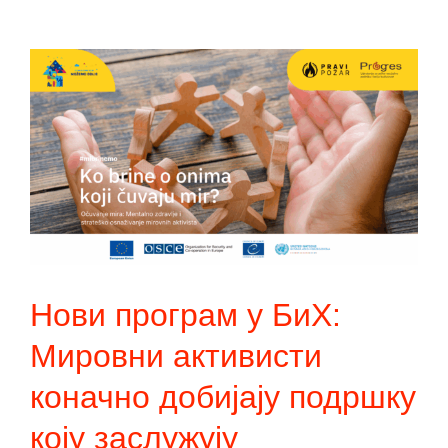
Нови програм у БиХ:
Мировни активисти
коначно добијају подршку
коју заслужују