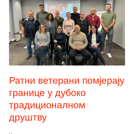
Ратни ветерани помјерају
границе у дубоко
традиционалном
друштву