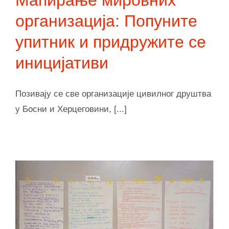
организација: Попуните
упитник и придружите се
иницијативи
Позивају се све организације цивилног друштва
у Босни и Херцеговини, [...]