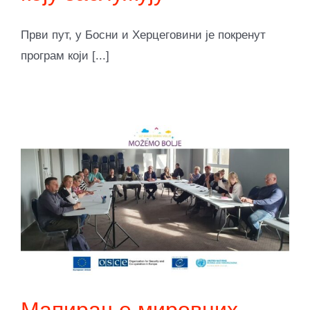
Први пут, у Босни и Херцеговини је покренут
програм који [...]
Мапирање мировних