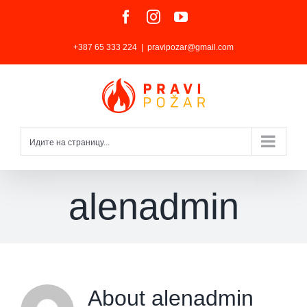
Skip
Facebook
Instagram
YouTube
to
+387 65 333 224
|
pravipozar@gmail.com
content
Идите на страницу...
alenadmin
About
alenadmin