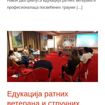
Након два циклуса едукација ратних ветерана и
професионалаца посвећених трауми [...]
Едукација ратних
ветерана и стручних