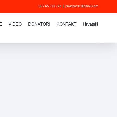
+387 65 333 224
|
pravipozar@gmail.com
E
VIDEO
DONATORI
KONTAKT
Hrvatski