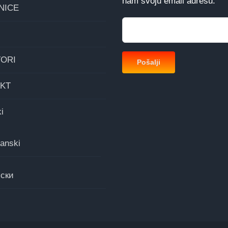
nam svoju email adresu.
NICE
ORI
KT
i
anski
ски