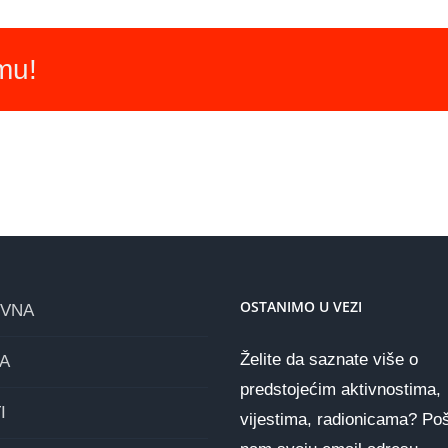
rmu!
OSTANIMO U VEZI
OVNA
Želite da saznate više o
A
predstojećim aktivnostima,
I
vijestima, radionicama? Poš