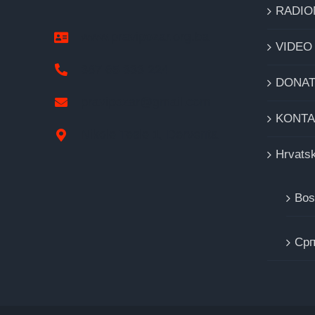
RADIO
www.pravipozar.org.ba
VIDEO
387 65 333 224
DONAT
pravipozar@gmail.com
KONTA
Nikole Tesle 1, Derventa
Hrvatsk
Bos
Cрп