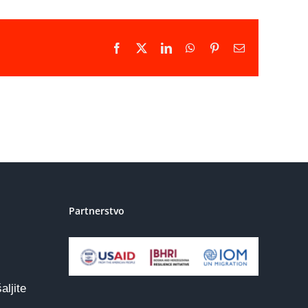
Facebook
X
LinkedIn
WhatsApp
Pinterest
Email
Partnerstvo
aljite