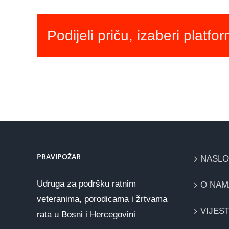
Podijeli priču, izaberi platfo
PRAVIPOŽAR
NASL
Udruga za podršku ratnim
O NAM
veteranima, porodicama i žrtvama
VIJEST
rata u Bosni i Hercegovini