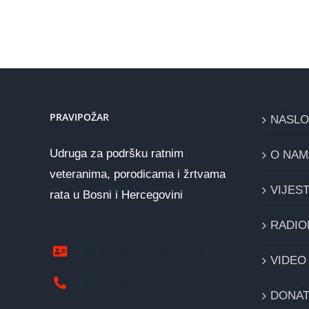
PRAVIPOŽAR
NASL
Udruga za podršku ratnim
O NAM
veteranima, porodicama i žrtvama
VIJEST
rata u Bosni i Hercegovini
RADIO
www.pravipozar.org.ba
VIDEO
387 65 333 224
DONAT