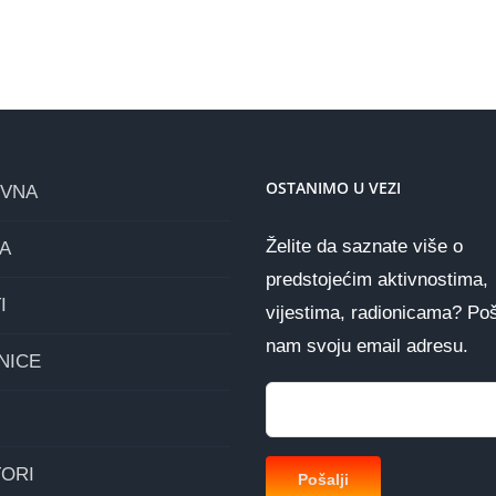
OSTANIMO U VEZI
OVNA
Želite da saznate više o
A
predstojećim aktivnostima,
I
vijestima, radionicama? Poš
nam svoju email adresu.
NICE
ORI