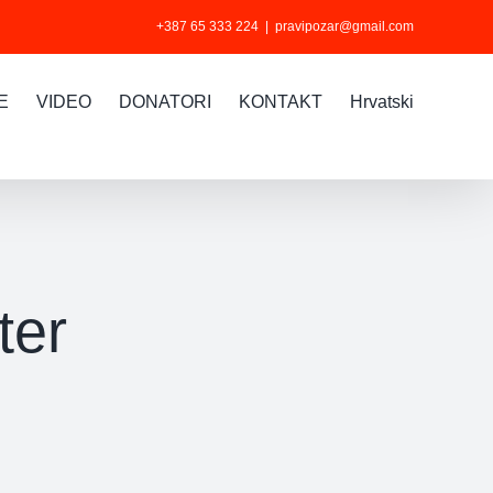
+387 65 333 224
|
pravipozar@gmail.com
E
VIDEO
DONATORI
KONTAKT
Hrvatski
ter