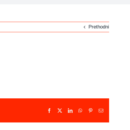
Prethodni
Facebook
X
LinkedIn
WhatsApp
Pinterest
Email