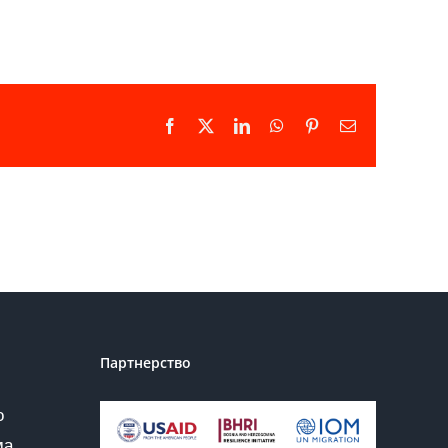
Facebook
X
LinkedIn
WhatsApp
Pinterest
Email
Партнерство
о
ма,