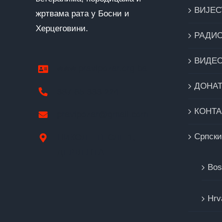
ВИЈЕС
жртвама рата у Босни и
Херцеговини.
РАДИ
ВИДЕ
www.pravipozar.org.ba
ДОНА
387 65 333 224
КОНТА
pravipozar@gmail.com
Cрпски
НИКОЛЕ ТЕСЛЕ 1,
ДЕРВЕНТА
Bos
Hrv