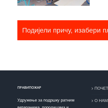
Подијели причу, изабери 
ПРАВИПОЖАР
ПОЧЕ
Удружење за подршку ратним
О НАМ
ветеранима, породицама и