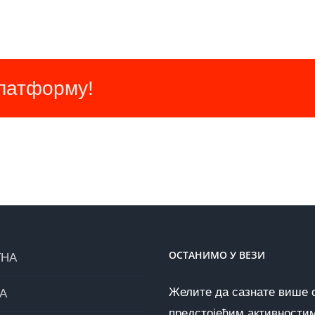
платформу!
ОСТАНИМО У ВЕЗИ
ТНА
Желите да сазнате више 
А
предстојећим активности