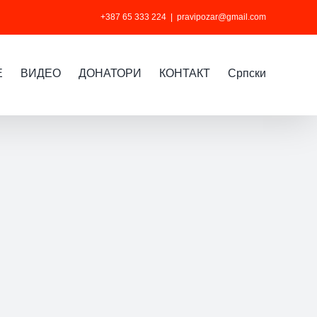
+387 65 333 224
|
pravipozar@gmail.com
Е
ВИДЕО
ДОНАТОРИ
КОНТАКТ
Cрпски