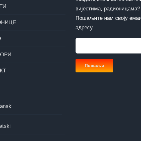
ТИ
вијестима, радионицама?
Пошаљите нам своју ема
ОНИЦЕ
адресу.
О
ТОРИ
КТ
anski
atski