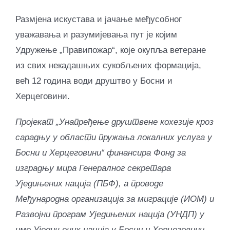
Размјена искустава и јачање међусобног
уважавања и разумијевања пут је којим
Удружење „Правипожар“, које окупља ветеране
из свих некадашњих сукобљених формација,
већ 12 година води друштво у Босни и
Херцеговини.
Пројекат „Унапређење друштвене кохезије кроз
сарадњу у области пружања локалних услуга у
Босни и Херцеговини“ финансира Фонд за
изградњу мира Генералног секретара
Уједињених нација (ПБФ), а проводе
Међународна организација за миграције (ИОМ) и
Развојни програм Уједињених нација (УНДП) у
име Уједињених нација у Босни и Херцеговини.