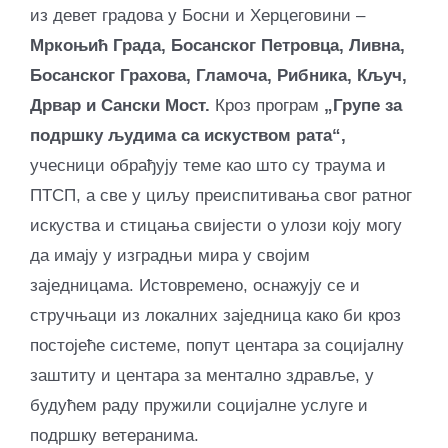
из девет градова у Босни и Херцеговини –
Мркоњић Града, Босанског Петровца, Ливна,
Босанског Грахова, Гламоча, Рибника, Кључ,
Дрвар и Сански Мост.
Кроз програм
„Групе за
подршку људима са искуством рата“,
учесници обрађују теме као што су траума и
ПТСП, а све у циљу преиспитивања свог ратног
искуства и стицања свијести о улози коју могу
да имају у изградњи мира у својим
заједницама. Истовремено, оснажују се и
стручњаци из локалних заједница како би кроз
постојеће системе, попут центара за социјалну
заштиту и центара за ментално здравље, у
будућем раду пружили социјалне услуге и
подршку ветеранима.