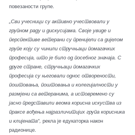
повезаности групе.
„Сви учесници су активно учествовали у
групном раду и дискусијама. Своје увиде и
перспективе ветерани су пренијели са дијелом
групе коју су чинили стручњаци помагачких
професија, што је било од посебног значаја. С
друге стране, стручњаци помагачких
професија су његовали однос отворености,
поштовања, поштовања и колегијалности у
размјени са ветеранима, а истовремено су
јасно представили веома корисна искуства из
праксе вођења најразличитијих група корисника
и клијената“,
рекла је едукаторка након
радионице.