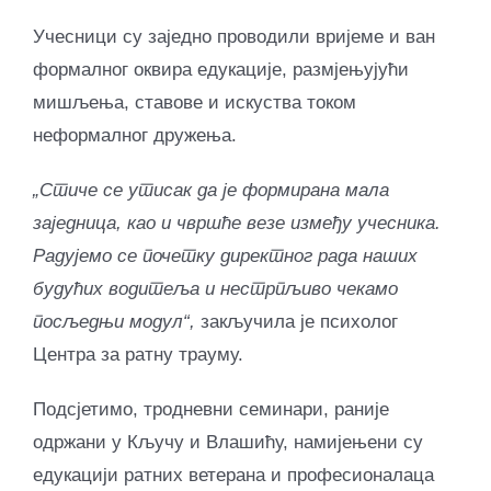
Учесници су заједно проводили вријеме и ван
формалног оквира едукације, размјењујући
мишљења, ставове и искуства током
неформалног дружења.
„Стиче се утисак да је формирана мала
заједница, као и чвршће везе између учесника.
Радујемо се почетку директног рада наших
будућих водитеља и нестрпљиво чекамо
посљедњи модул“,
закључила је психолог
Центра за ратну трауму.
Подсјетимо, тродневни семинари, раније
одржани у Кључу и Влашићу, намијењени су
едукацији ратних ветерана и професионалаца