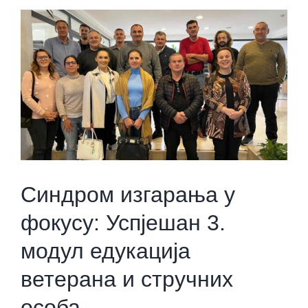
View
Larger
Image
Синдром изгарања у
фокусу: Успјешан 3.
модул едукација
ветерана и стручних
особа