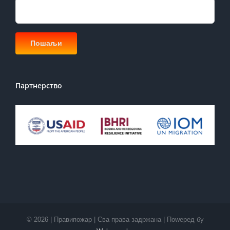
Партнерство
©
2026 | Правипожар | Сва права задржана | Поwеред бy