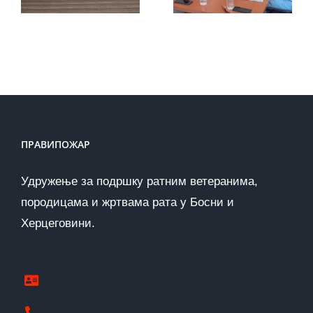
организације
добијају
из
подршку
Холандије
коју
заслужују
ПРАВИПОЖАР
Удружење за подршку ратним ветеранима,
породицама и жртвама рата у Босни и
Херцеговини.
www.pravipozar.org.ba
387 65 333 224