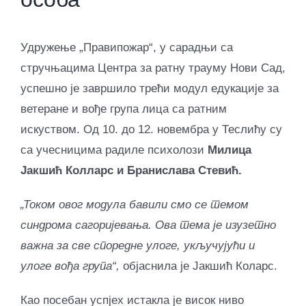
Удружење „Правипожар“, у сарадњи са
стручњацима Центра за ратну трауму Нови Сад,
успешно је завршило трећи модул едукације за
ветеране и вође група лица са ратним
искуством. Од 10. до 12. новембра у Теслићу су
са учесницима радиле психолози
Милица
Јакшић Колларс и Бранислава Стевић.
„Током овог модула бавили смо се темом
синдрома сагоријевања. Ова тема је изузетно
важна за све споредне улоге, укључујући и
улоге вођа група“,
објаснила је Јакшић Коларс.
Као посебан успјех истакла је висок ниво