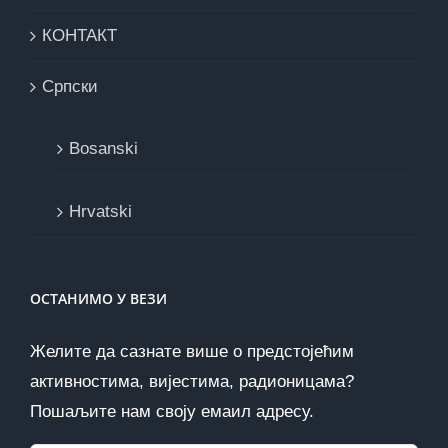
КОНТАКТ
Cрпски
Bosanski
Hrvatski
ОСТАНИМО У ВЕЗИ
Желите да сазнате више о предстојећим
активностима, вијестима, радионицама?
Пошаљите нам своју емаил адресу.