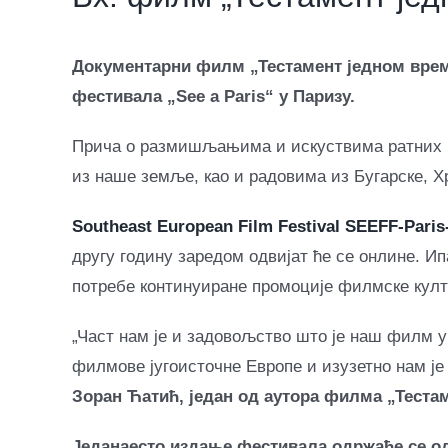
Документарни филм „Тестамент једном време
фестивала „Sее а Paris“ у Паризу.
Прича о размишљањима и искуствима ратних ве
из наше земље, као и радовима из Бугарске, Хр
Southeast European Film Festival SEEFF-Paris
другу годину заредом одвијат ће се онлине. 
потребе континуиране промоције филмске култ
„Част нам је и задовољство што је наш филм у
филмове југоисточне Европе и изузетно нам је
Зоран Ћатић, један од аутора филма „Теста
Једанаесто издање фестивала одржаће се од 2