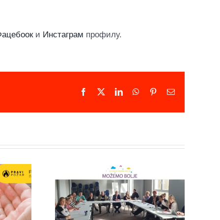
Фацебоок
и
Инстаграм
профилу.
Facebook
X
LinkedIn
WhatsApp
Pinterest
Email
ање
них
Мировни
ација:
активисти