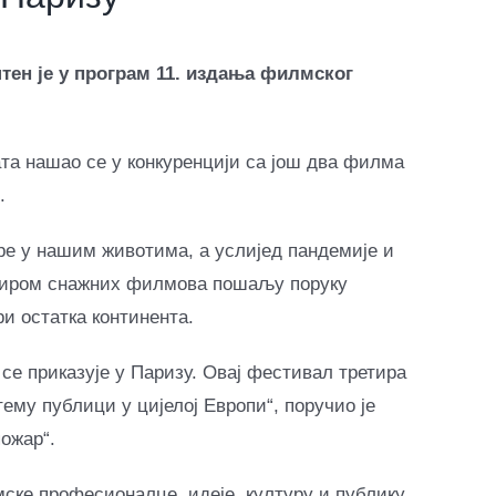
тен је у програм 11. издања филмског
та нашао се у конкуренцији са још два филма
.
е у нашим животима, а услијед пандемије и
дабиром снажних филмова пошаљу поруку
и остатка континента.
се приказује у Паризу. Овај фестивал третира
ему публици у цијелој Европи“, поручио је
ожар“.
мске професионалце, идеје, културу и публику