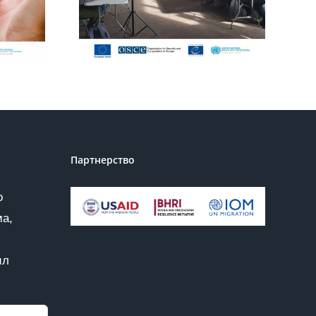
ите
пронашли нову
ик и
снагу у себи
ите се
ативи
Партнерство
о
ма,
ил