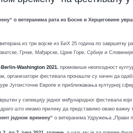
ну“ о ветеранима рата из Босне и Херцеговине уврш
терана из три војске из БиХ 25 година по завршетку ра
ватске, Грчке, Мађарске, Црне Горе, Србије и Словеније
-Berlin-Washington 2021.
промовише неопходност култур
Ипак, организатори фестивала пронашли су начин да о
уре Југоисточне Европе и приближавања културној сфер
врштен у селекцију једног међународног фестивала који 
 драго што имамо прилику да представимо овако важну т
мент једном времену“
о ветеранима Удружења „Прави п
. до 7. јуна 2021. године
, а циљ му је да повеже фил