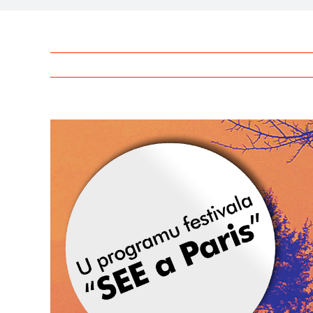
View
Larger
Image