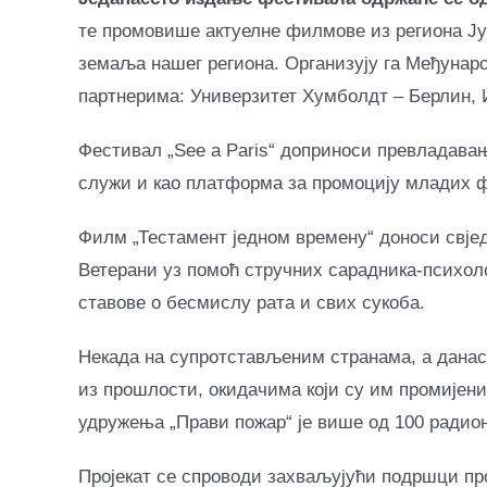
те промовише актуелне филмове из региона Ју
земаља нашег региона. Организују га Међунар
партнерима: Универзитет Хумболдт – Берлин, 
Фестивал „Sее а Pаris“ доприноси превладавањ
служи и као платформа за промоцију младих 
Филм „Тестамент једном времену“ доноси свј
Ветерани уз помоћ стручних сарадника-психол
ставове о бесмислу рата и свих сукоба.
Некада на супротстављеним странама, а данас
из прошлости, окидачима који су им промијен
удружења „Прави пожар“ је више од 100 радиони
Пројекат се спроводи захваљујући подршци прог