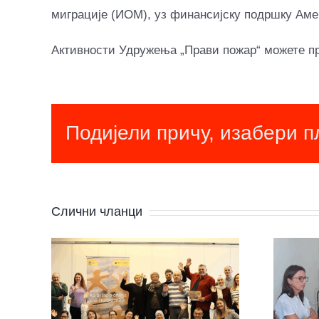
миграције (ИОМ), уз финансијску подршку Аме
Активности Удружења „Прави пожар“ можете п
Подијели причу, изабери 
Слични чланци
Удружење
„Правипожар“
и
са