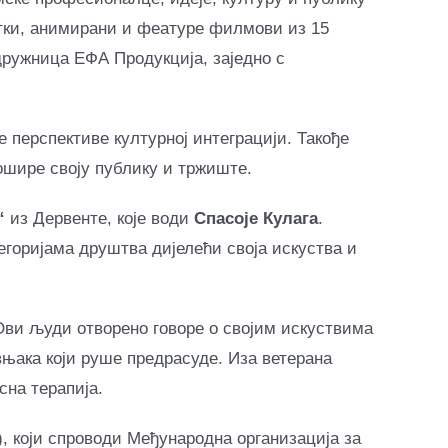
атки, анимирани и феатуре филмови из 15
ружница ЕФА Продукција, заједно с
 перспективе културној интеграцији. Такође
шире своју публику и тржиште.
“
из Дервенте, које води
Спасоје Кулага
.
горијама друштва дијелећи своја искуства и
Ови људи отворено говоре о својим искуствима
њака који руше предрасуде. Иза ветерана
сна терапија.
), који спроводи Међународна организација за