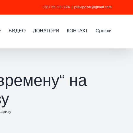
+387 65 333 224
|
pravipozar@gmail.com
Е
ВИДЕО
ДОНАТОРИ
КОНТАКТ
Cрпски
времену“ на
зу
Паризу