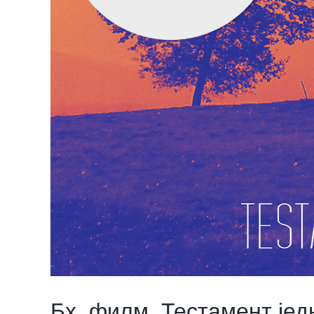
Бх. филм „Тестамент је