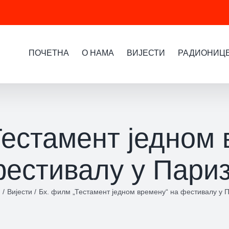
ПОЧЕТНА
О НАМА
ВИЈЕСТИ
РАДИОНИЦ
Тестамент једном 
естивалу у Пари
Вијести
Бх. филм „Тестамент једном времену“ на фестивалу у 