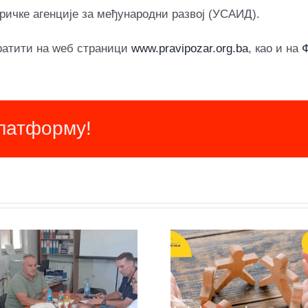
ричке агенције за међународни развој (УСАИД).
ратити на wеб страници
www.pravipozar.org.ba
, као и на
платформу!
Нови програм у
Мапир
БиХ: Мировни
миров
активисти
организ