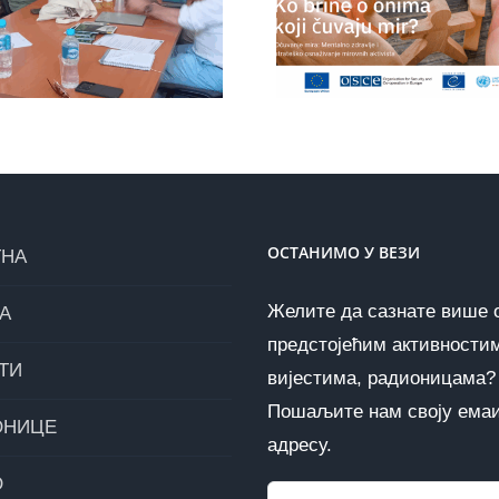
коначно
Попун
добијају
упитн
подршку коју
придруж
заслужују
инициј
ОСТАНИМО У ВЕЗИ
ТНА
Желите да сазнате више 
А
предстојећим активности
ТИ
вијестима, радионицама?
Пошаљите нам своју ема
ОНИЦЕ
адресу.
О