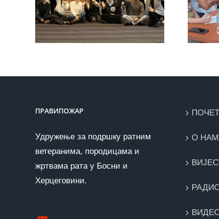
ову
представницима
би
организације из
Холандије
ПРАВИПОЖАР
ПОЧЕ
Удружење за подршку ратним
О НАМ
ветеранима, породицама и
ВИЈЕС
жртвама рата у Босни и
Херцеговини.
РАДИ
ВИДЕ