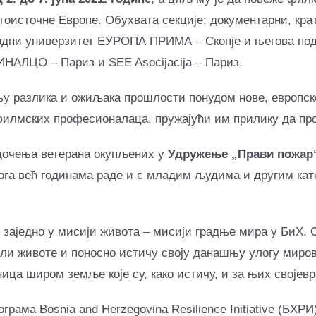
гоисточне Европе. Обухвата секције: документарни, кр
одни универзитет ЕУРОПА ПРИМА – Скопје и његова под
ИНАЛЦО – Париз и SEE Asocijacija – Париз.
у разлика и ожиљака прошлости понудом нове, европске
филмских професионалаца, пружајући им прилику да про
едочења ветерана окупљених у
Удружење „Прави пожар
ога већ годинама раде и с младим људима и другим кате
 заједно у мисији живота – мисији градње мира у БиХ. 
или животе и поносно истичу своју данашњу улогу миров
ца широм земље које су, како истичу, и за њих својевр
рама Bosnia and Herzegovina Resilience Initiative (БХРИ