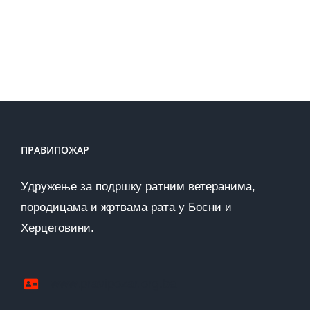
ПРАВИПОЖАР
Удружење за подршку ратним ветеранима,
породицама и жртвама рата у Босни и
Херцеговини.
www.pravipozar.org.ba