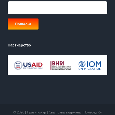
Партнерство
©
2026 | Правипожар | Сва права задржана | Поwеред бy