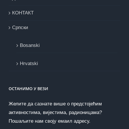
КОНТАКТ
Cрпски
Bosanski
Hrvatski
ОСТАНИМО У ВЕЗИ
Желите да сазнате више о предстојећим
активностима, вијестима, радионицама?
Пошаљите нам своју емаил адресу.